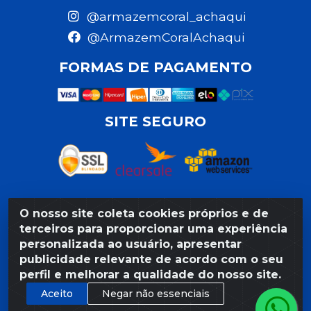
@armazemcoral_achaqui
@ArmazemCoralAchaqui
FORMAS DE PAGAMENTO
SITE SEGURO
O nosso site coleta cookies próprios e de
Razão Social: Armazém Coral LTDA - Rua da Praia,
terceiros para proporcionar uma experiência
103 - São José - Recife/PE - CEP 50020-550 -
personalizada ao usuário, apresentar
CNPJ 11.623.188/0027-80
publicidade relevante de acordo com o seu
perfil e melhorar a qualidade do nosso site.
Aceito
Negar não essenciais