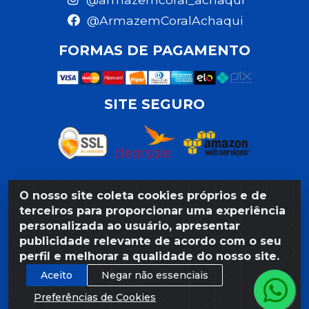
@ArmazemCoralAchaqui
FORMAS DE PAGAMENTO
SITE SEGURO
O nosso site coleta cookies próprios e de
Razão Social: Armazém Coral LTDA - Rua da Praia,
terceiros para proporcionar uma experiência
103 - São José - Recife/PE - CEP 50020-550 -
personalizada ao usuário, apresentar
CNPJ 11.623.188/0027-80
publicidade relevante de acordo com o seu
perfil e melhorar a qualidade do nosso site.
Aceito
Negar não essenciais
Preferências de Cookies