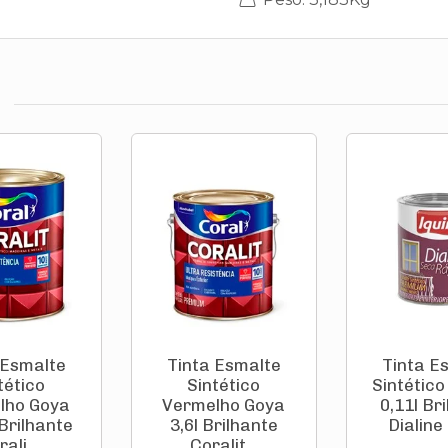
 Esmalte
Tinta Esmalte
Tinta E
tético
Sintético
Sintético
lho Goya
Vermelho Goya
0,11l Br
Brilhante
3,6l Brilhante
Dialine 
ali...
Coralit...