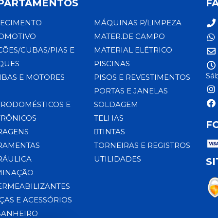
PARTAMENTOS
F
ECIMENTO
MÁQUINAS P/LIMPEZA
OMOTIVO
MATER.DE CAMPO
CÕES/CUBAS/PIAS E
MATERIAL ELÉTRICO
QUES
PISCINAS
Sáb
BAS E MOTORES
PISOS E REVESTIMENTOS
PORTAS E JANELAS
TRODOMÉSTICOS E
SOLDAGEM
TRÔNICOS
TELHAS
F
RAGENS
TINTAS
RAMENTAS
TORNEIRAS E REGISTROS
RÁULICA
UTILIDADES
S
MINAÇÃO
ERMEABILIZANTES
ÇAS E ACESSÓRIOS
BANHEIRO