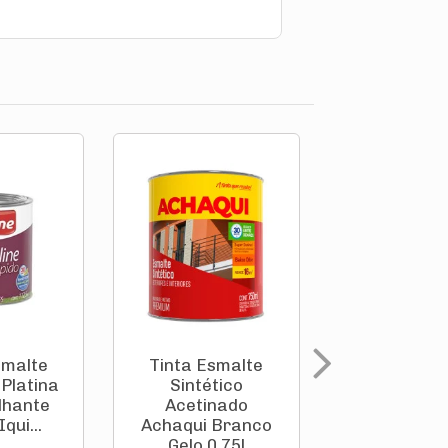
smalte
Tinta Esmalte
Tinta Esm
 Platina
Sintético
Sintéti
ilhante
Acetinado
Acetina
Iqui...
Achaqui Branco
Achaqui B
Gelo 0,75l
Neve 0,75l