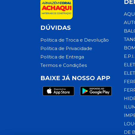
DE
AQU
AUT
DÚVIDAS
BAL
TAN
Política de Troca e Devolução
BOM
Política de Privacidade
E.P.I.
Política de Entrega
ELE
Termos e Condições
ELE
BAIXE JÁ NOSSO APP
FER
FER
HID
ILU
IMP
LOU
DE 