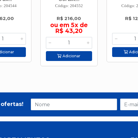
o: 204544
Código: 204552
Código: 
62,00
R$ 216,00
R$ 12
ou em 5x de
R$ 43,20
icionar
Adic
Adicionar
ofertas!