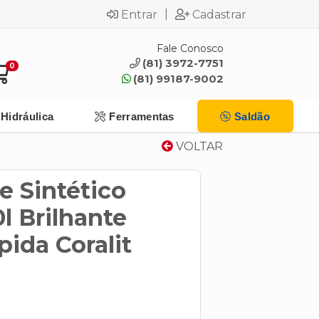
|
Entrar
Cadastrar
Fale Conosco
(81) 3972-7751
0
(81) 99187-9002
Hidráulica
Ferramentas
Saldão
VOLTAR
e Sintético
l Brilhante
ida Coralit