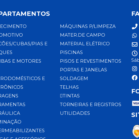
PARTAMENTOS
F
ECIMENTO
MÁQUINAS P/LIMPEZA
OMOTIVO
MATER.DE CAMPO
CÕES/CUBAS/PIAS E
MATERIAL ELÉTRICO
QUES
PISCINAS
Sáb
BAS E MOTORES
PISOS E REVESTIMENTOS
PORTAS E JANELAS
TRODOMÉSTICOS E
SOLDAGEM
TRÔNICOS
TELHAS
F
RAGENS
TINTAS
RAMENTAS
TORNEIRAS E REGISTROS
RÁULICA
UTILIDADES
S
MINAÇÃO
ERMEABILIZANTES