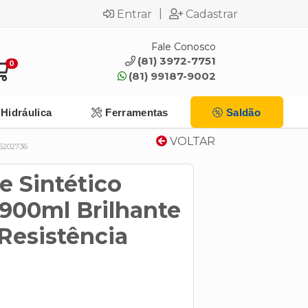
|
Entrar
Cadastrar
Fale Conosco
(81) 3972-7751
0
(81) 99187-9002
Hidráulica
Ferramentas
Saldão
VOLTAR
5202736
e Sintético
 900ml Brilhante
 Resistência