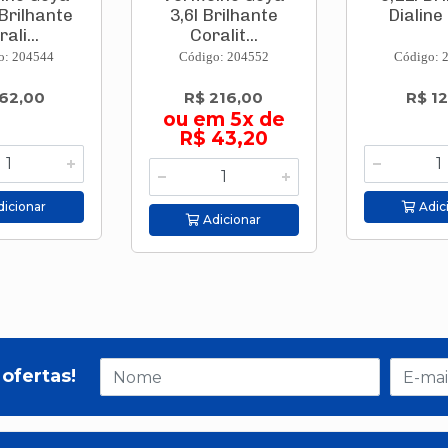
Brilhante
3,6l Brilhante
Dialine 
ali...
Coralit...
o: 204544
Código: 204552
Código: 
62,00
R$ 216,00
R$ 12
ou em 5x de
R$ 43,20
icionar
Adic
Adicionar
ofertas!