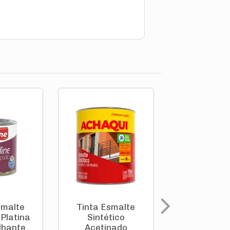
smalte
Tinta Esmalte
Tinta Esm
 Platina
Sintético
Sintéti
ilhante
Acetinado
Acetina