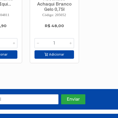
Iqui...
Achaqui Branco
Achaqui B
Gelo 0,75l
Neve 0,75l
204811
Código: 205052
Código: 205
,90
R$ 48,00
R$ 48,
ionar
Adicionar
Adicion