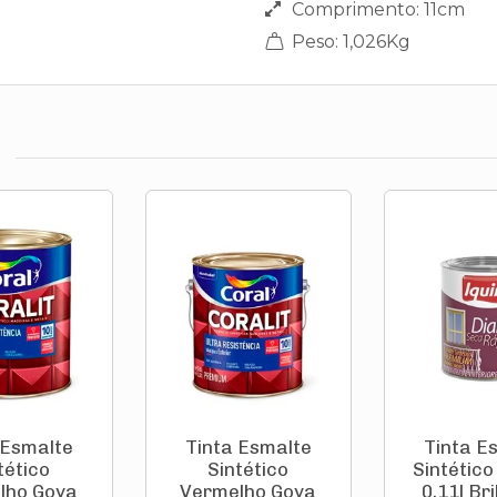
Comprimento: 11cm
Peso: 1,026Kg
 Esmalte
Tinta Esmalte
Tinta E
tético
Sintético
Sintético
lho Goya
Vermelho Goya
0,11l Br