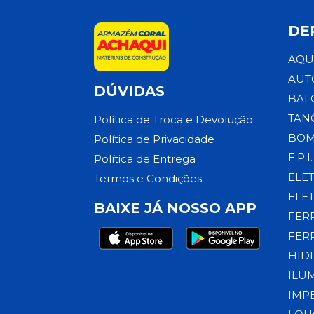
DE
AQU
AUT
DÚVIDAS
BAL
TAN
Política de Troca e Devolução
BOM
Política de Privacidade
E.P.I.
Política de Entrega
ELE
Termos e Condições
ELE
BAIXE JÁ NOSSO APP
FER
FER
HID
ILU
IMP