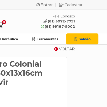
|
Entrar
Cadastrar
Fale Conosco
(81) 3972-7751
0
(81) 99187-9002
Hidráulica
Ferramentas
Saldão
VOLTAR
ro Colonial
50x13x16cm
vir