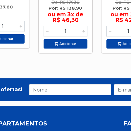
De: R$ 176,30
De: R$ 
 37,60
Por: R$ 138,90
Por: R$
ou em 3x de
ou em 
R$ 46,30
R$ 4
icionar
Adicionar
Adic
ofertas!
PARTAMENTOS
F