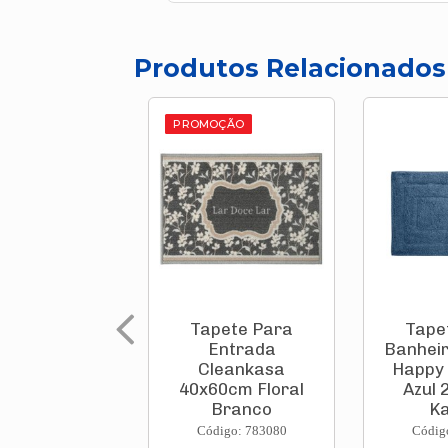
Produtos Relacionados
PROMOÇÃO
Tapete Para
Tape
Entrada
Banheir
Cleankasa
Happy
40x60cm Floral
Azul 
Branco
Ka
1414027b...
Código: 783080
Códig