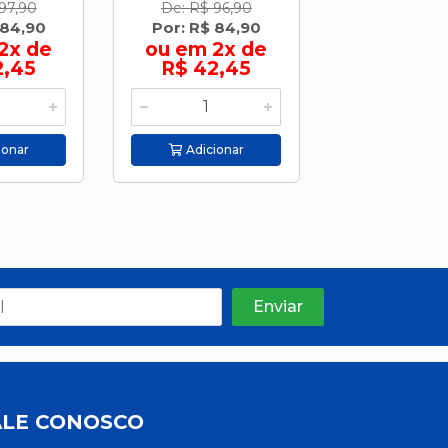
97,90
De: R$ 96,90
De: R$ 176
 84,90
Por: R$ 84,90
Por: R$ 12
2x de
ou em 2x de
ou em 3
2,45
R$ 42,45
R$ 41,
ionar
Adicionar
Adicion
ALE CONOSCO