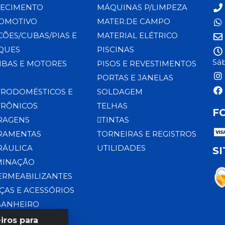
ECIMENTO
MÁQUINAS P/LIMPEZA
OMOTIVO
MATER.DE CAMPO
CÕES/CUBAS/PIAS E
MATERIAL ELÉTRICO
QUES
PISCINAS
Sáb
BAS E MOTORES
PISOS E REVESTIMENTOS
PORTAS E JANELAS
TRODOMÉSTICOS E
SOLDAGEM
TRÔNICOS
TELHAS
F
RAGENS
TINTAS
RAMENTAS
TORNEIRAS E REGISTROS
RÁULICA
UTILIDADES
S
MINAÇÃO
ERMEABILIZANTES
ÇAS E ACESSÓRIOS
BANHEIRO
iros para