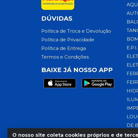
AQU
AUT
DÚVIDAS
BAL
TAN
Política de Troca e Devolução
BOM
Política de Privacidade
E.P.I.
Política de Entrega
ELE
Termos e Condições
ELE
BAIXE JÁ NOSSO APP
FER
FER
HID
ILU
IMP
LOU
DE 
O nosso site coleta cookies próprios e de terce