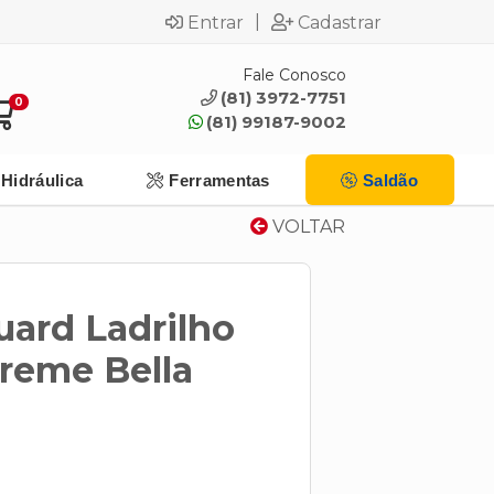
|
Entrar
Cadastrar
Fale Conosco
(81) 3972-7751
0
(81) 99187-9002
Hidráulica
Ferramentas
Saldão
VOLTAR
uard Ladrilho
Creme Bella