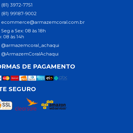
(81) 3972-7751
(81) 99187-9002
ecommerce@armazemcoral.com.br
Seg a Sex: 08 às 18h
: 08 às 14h
@armazemcoral_achaqui
@ArmazemCoralAchaqui
ORMAS DE PAGAMENTO
ITE SEGURO