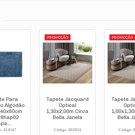
PROMOÇÃO
PROMOÇÃO
te Para
Tapete Jacquard
Tapete J
o Algodão
Optical
Opti
 40x60cm
1,30x2,00m Cinza
1,00x1,30
28hap02
Bella Janela
Bella J
pa...
o: 814547
Código: 802824
Código: 