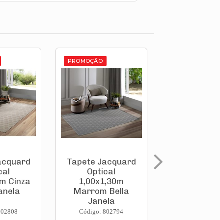
PROMOÇÃO
PROMOÇÃO
acquard
Tapete Jacquard
Tapete Jac
cal
Optical
Ladrilh
m Cinza
1,00x1,30m
1,30x2,00m
anela
Marrom Bella
Bella Jan
Janela
802808
Código: 802794
Código: 802