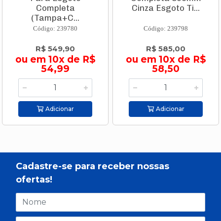
Completa
Cinza Esgoto Ti...
(Tampa+C...
Código: 239780
Código: 239798
R$ 549,90
R$ 585,00
ou em 10x de R$
ou em 10x de R$
54,99
58,50
Adicionar
Adicionar
Cadastre-se para receber nossas
ofertas!