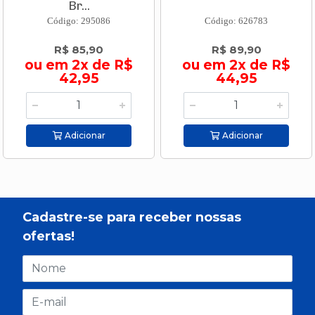
Br...
Código: 295086
Código: 626783
R$ 85,90
R$ 89,90
ou em 2x de R$
ou em 2x de R$
42,95
44,95
Adicionar
Adicionar
Cadastre-se para receber nossas
ofertas!