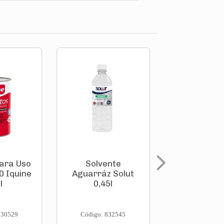
Para Uso
Solvente
Solven
0 Iquine
Aguarráz Solut
Aguarráz 
l
0,45l
0,9l
230529
Código: 832545
Código: 832