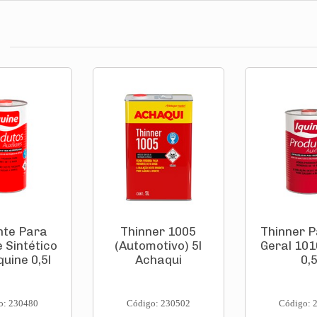
nte Para
Thinner 1005
Thinner 
 Sintético
(Automotivo) 5l
Geral 101
quine 0,5l
Achaqui
0,5
o: 230480
Código: 230502
Código: 