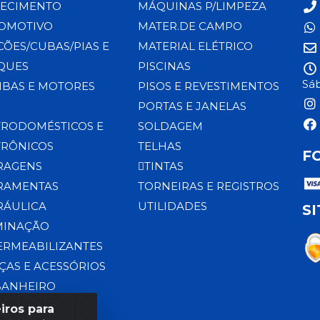
ECIMENTO
MÁQUINAS P/LIMPEZA
OMOTIVO
MATER.DE CAMPO
CÕES/CUBAS/PIAS E
MATERIAL ELÉTRICO
QUES
PISCINAS
Sáb
BAS E MOTORES
PISOS E REVESTIMENTOS
PORTAS E JANELAS
TRODOMÉSTICOS E
SOLDAGEM
TRÔNICOS
TELHAS
F
RAGENS
TINTAS
RAMENTAS
TORNEIRAS E REGISTROS
RÁULICA
UTILIDADES
S
MINAÇÃO
ERMEABILIZANTES
ÇAS E ACESSÓRIOS
BANHEIRO
iros para