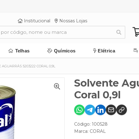
Institucional
Nossas Lojas
Telhas
Químicos
Elétrica
 AGUARRÁS 5203222 CORAL 0,9L
Solvente Ag
Coral 0,9l
Código: 100528
Marca:
CORAL