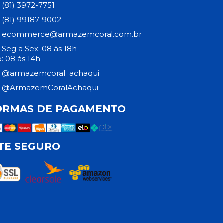
(81) 3972-7751
(81) 99187-9002
ecommerce@armazemcoral.com.br
Seg a Sex: 08 às 18h
: 08 às 14h
@armazemcoral_achaqui
@ArmazemCoralAchaqui
ORMAS DE PAGAMENTO
ITE SEGURO