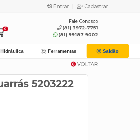
|
Entrar
Cadastrar
Fale Conosco
(81) 3972-7751
0
(81) 99187-9002
Hidráulica
Ferramentas
Saldão
VOLTAR
uarrás 5203222