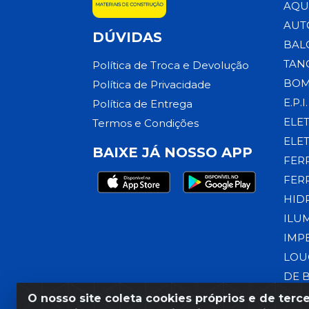
AQU
AUT
DÚVIDAS
BAL
TAN
Política de Troca e Devolução
BOM
Política de Privacidade
E.P.I.
Política de Entrega
ELE
Termos e Condições
ELE
BAIXE JÁ NOSSO APP
FER
FER
HID
ILU
IMP
LOU
DE 
O nosso site coleta cookies próprios e de terce