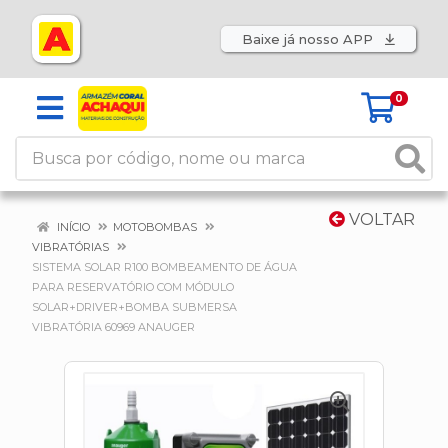
Baixe já nosso APP
0
VOLTAR
INÍCIO
MOTOBOMBAS
VIBRATÓRIAS
SISTEMA SOLAR R100 BOMBEAMENTO DE ÁGUA
PARA RESERVATÓRIO COM MÓDULO
SOLAR+DRIVER+BOMBA SUBMERSA
VIBRATÓRIA 60969 ANAUGER