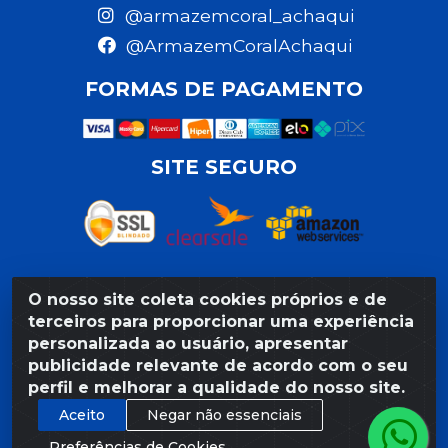
@armazemcoral_achaqui
@ArmazemCoralAchaqui
FORMAS DE PAGAMENTO
SITE SEGURO
O nosso site coleta cookies próprios e de
Razão Social: Armazém Coral LTDA - Rua da Praia,
terceiros para proporcionar uma experiência
103 - São José - Recife/PE - CEP 50020-550 -
personalizada ao usuário, apresentar
CNPJ 11.623.188/0027-80
publicidade relevante de acordo com o seu
perfil e melhorar a qualidade do nosso site.
Aceito
Negar não essenciais
Preferências de Cookies