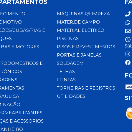
PARTAMENTOS
F
ECIMENTO
MÁQUINAS P/LIMPEZA
OMOTIVO
MATER.DE CAMPO
CÕES/CUBAS/PIAS E
MATERIAL ELÉTRICO
QUES
PISCINAS
Sáb
BAS E MOTORES
PISOS E REVESTIMENTOS
PORTAS E JANELAS
TRODOMÉSTICOS E
SOLDAGEM
TRÔNICOS
TELHAS
F
RAGENS
TINTAS
RAMENTAS
TORNEIRAS E REGISTROS
RÁULICA
UTILIDADES
S
MINAÇÃO
ERMEABILIZANTES
ÇAS E ACESSÓRIOS
BANHEIRO