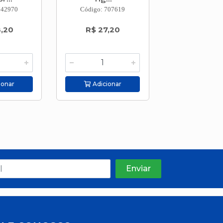
742970
Código: 707619
Código: 777
8,20
R$ 27,20
R$ 10,2
ionar
Adicionar
Adicion