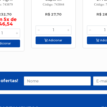
o: 743879
Código: 743844
Código: 
232,70
R$ 27,70
R$ 2
m 5x de
46,54
Adicionar
Adic
icionar
ofertas!