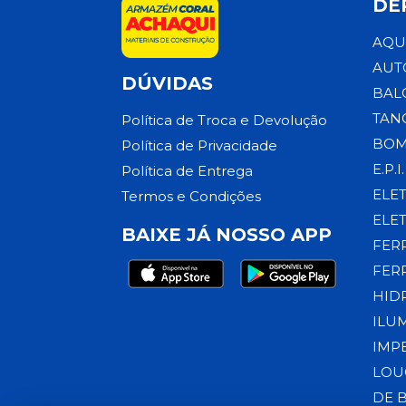
DE
AQU
AUT
DÚVIDAS
BAL
TAN
Política de Troca e Devolução
BOM
Política de Privacidade
E.P.I.
Política de Entrega
ELE
Termos e Condições
ELE
BAIXE JÁ NOSSO APP
FER
FER
HID
ILU
IMP
LOU
DE 