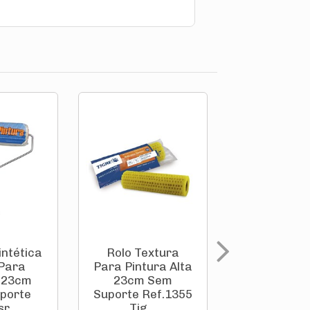
intética
Rolo Textura
Rolo Lã Sin
 Para
Para Pintura Alta
Antirresp
a 23cm
23cm Sem
Para Pintu
porte
Suporte Ref.1355
Com Suport
r...
Tig...