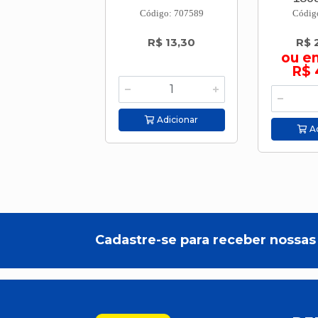
Código: 707589
Códig
R$ 13,30
R$ 
ou e
R$ 
Adicionar
Ad
Cadastre-se para receber nossas 