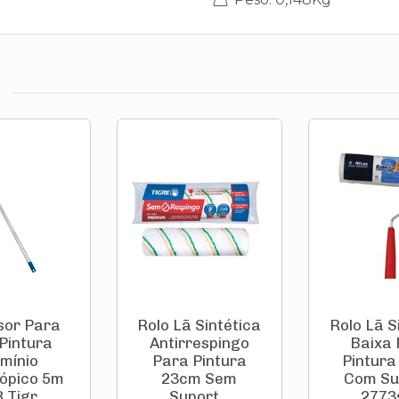
sor Para
Rolo Lã Sintética
Rolo Lã S
 Pintura
Antirrespingo
Baixa
umínio
Para Pintura
Pintur
ópico 5m
23cm Sem
Com Su
 Tigr...
Suport...
2773s