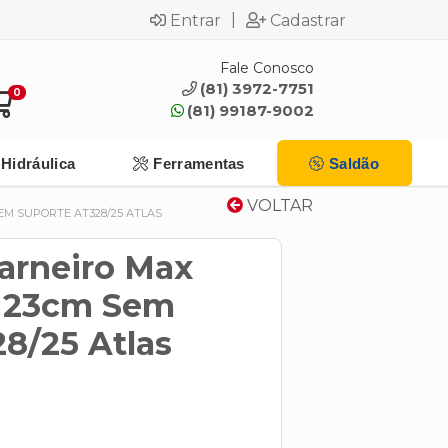
|
Entrar
Cadastrar
Fale Conosco
(81) 3972-7751
0
(81) 99187-9002
Hidráulica
Ferramentas
Saldão
VOLTAR
EM SUPORTE AT328/25 ATLAS
Carneiro Max
a 23cm Sem
8/25 Atlas