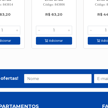
o: 843814
Código: 843806
Código: 
63,20
R$ 63,20
R$ 4
icionar
Adicionar
Adic
ofertas!
PARTAMENTOS
F