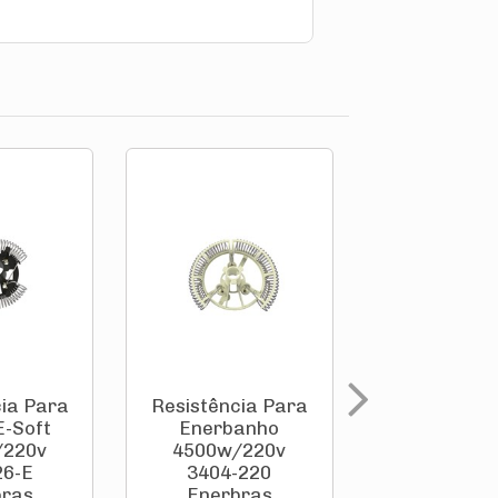
ia Para
Resistência Para
Resistência
E-Soft
Enerbanho
Enerduch
/220v
4500w/220v
4500w/2
26-E
3404-220
3104-2
bras
Enerbras
Enerbr