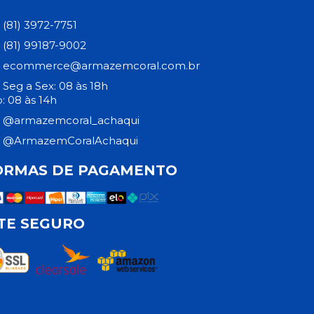
(81) 3972-7751
(81) 99187-9002
ecommerce@armazemcoral.com.br
Seg a Sex: 08 às 18h
: 08 às 14h
@armazemcoral_achaqui
@ArmazemCoralAchaqui
ORMAS DE PAGAMENTO
ITE SEGURO