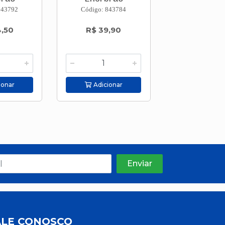
843792
Código: 843784
Código: 843
4,50
R$ 39,90
R$ 31,7
ionar
Adicionar
Adicion
ALE CONOSCO