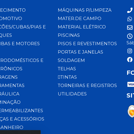
ECIMENTO
MÁQUINAS P/LIMPEZA
OMOTIVO
MATER.DE CAMPO
CÕES/CUBAS/PIAS E
MATERIAL ELÉTRICO
QUES
PISCINAS
Sáb
BAS E MOTORES
PISOS E REVESTIMENTOS
PORTAS E JANELAS
TRODOMÉSTICOS E
SOLDAGEM
TRÔNICOS
TELHAS
F
RAGENS
TINTAS
RAMENTAS
TORNEIRAS E REGISTROS
RÁULICA
UTILIDADES
S
MINAÇÃO
ERMEABILIZANTES
ÇAS E ACESSÓRIOS
BANHEIRO