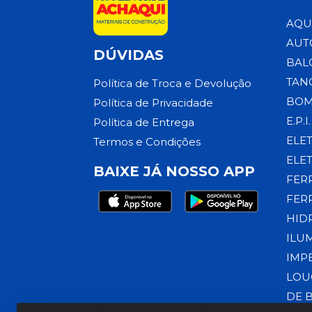
AQU
AUT
DÚVIDAS
BAL
TAN
Política de Troca e Devolução
BOM
Política de Privacidade
E.P.I.
Política de Entrega
ELE
Termos e Condições
ELE
BAIXE JÁ NOSSO APP
FER
FER
HID
ILU
IMP
LOU
DE 