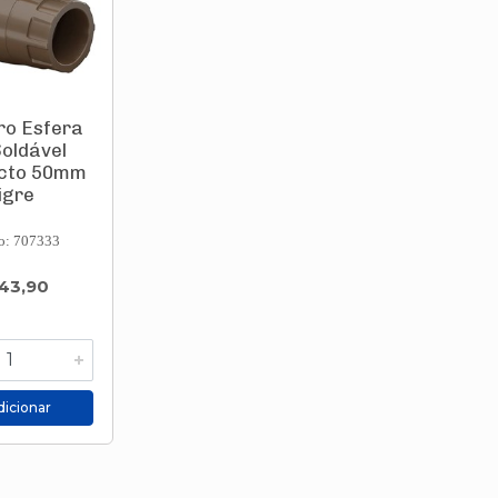
ro Esfera
Soldável
cto 50mm
igre
o: 707333
43,90
icionar