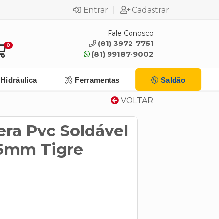
|
Entrar
Cadastrar
Fale Conosco
(81) 3972-7751
0
(81) 99187-9002
Hidráulica
Ferramentas
Saldão
VOLTAR
era Pvc Soldável
5mm Tigre