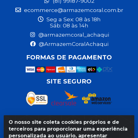
(81) 99187-9002
ecommerce@armazemcoral.com.br
Seg a Sex: 08 às 18h
Sáb: 08 às 14h
@armazemcoral_achaqui
@ArmazemCoralAchaqui
FORMAS DE PAGAMENTO
SITE SEGURO
O nosso site coleta cookies próprios e de
Razão Social: Armazém Coral LTDA - Rua da Praia,
terceiros para proporcionar uma experiência
103 - São José - Recife/PE - CEP 50020-550 -
personalizada ao usuário, apresentar