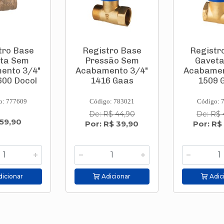
tro Base
Registro Base
Registr
ta Sem
Pressão Sem
Gavet
ento 3/4"
Acabamento 3/4"
Acabamen
00 Docol
1416 Gaas
1509 
o: 777609
Código: 783021
Código: 
De: R$ 44,90
De: R$ 
 59,90
Por: R$ 39,90
Por: R$
icionar
Adicionar
Adic