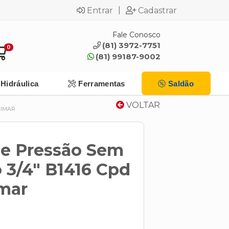
|
Entrar
Cadastrar
Fale Conosco
(81) 3972-7751
0
(81) 99187-9002
Hidráulica
Ferramentas
Saldão
VOLTAR
RIMAR
se Pressão Sem
3/4" B1416 Cpd
mar