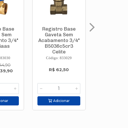
o Base
Registro Base
Registro 
a Sem
Gaveta Sem
Pressão 
to 3/4"
Acabamento 3/4"
Acabamento
Gaas
B5036c5cr3
B5038c5
Celite
Celite
783030
Código: 833029
Código: 833
44,90
R$ 62,50
R$ 62,5
 39,90
ionar
Adicionar
Adicion