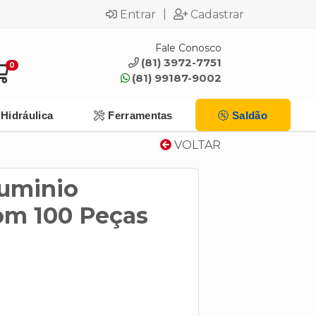
|
Entrar
Cadastrar
Fale Conosco
(81) 3972-7751
0
(81) 99187-9002
Hidráulica
Ferramentas
Saldão
VOLTAR
luminio
om 100 Peças