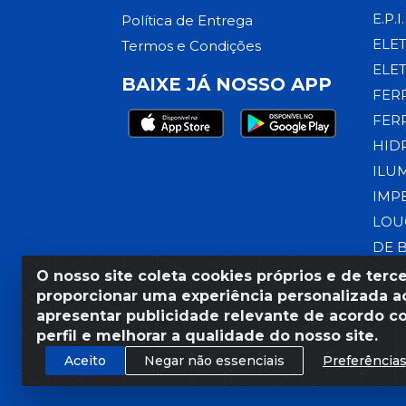
E.P.I.
Política de Entrega
ELE
Termos e Condições
ELE
BAIXE JÁ NOSSO APP
FER
FER
HID
ILU
IMP
LOU
DE 
O nosso site coleta cookies próprios e de terce
proporcionar uma experiência personalizada ao
apresentar publicidade relevante de acordo c
Razão Social: Armazém Coral
perfil e melhorar a qualidade do nosso site.
Aceito
Negar não essenciais
Preferência