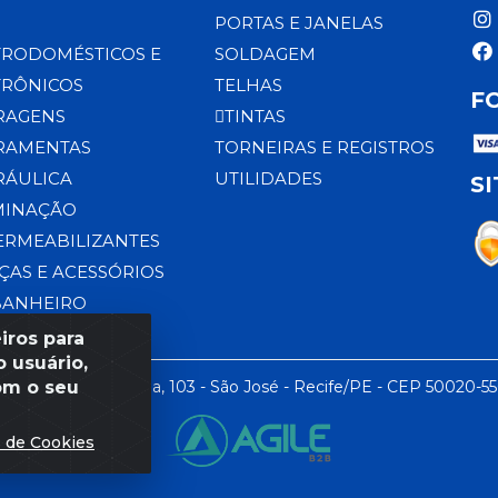
PORTAS E JANELAS
TRODOMÉSTICOS E
SOLDAGEM
TRÔNICOS
TELHAS
F
RAGENS
TINTAS
RAMENTAS
TORNEIRAS E REGISTROS
RÁULICA
UTILIDADES
S
MINAÇÃO
ERMEABILIZANTES
ÇAS E ACESSÓRIOS
BANHEIRO
iros para
 usuário,
om o seu
 LTDA - Rua da Praia, 103 - São José - Recife/PE - CEP 50020-5
s de Cookies