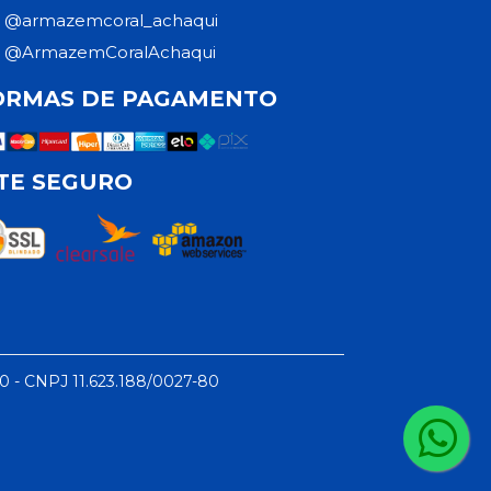
@armazemcoral_achaqui
@ArmazemCoralAchaqui
ORMAS DE PAGAMENTO
ITE SEGURO
50 - CNPJ 11.623.188/0027-80