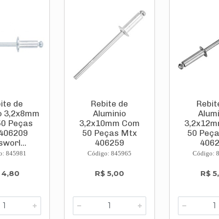
ite de
Rebite de
Rebit
o 3,2x8mm
Aluminio
Alumi
0 Peças
3,2x10mm Com
3,2x12
406209
50 Peças Mtx
50 Peç
sworl...
406259
406
Toolswor...
Toolsw
o: 845981
Código: 845965
Código: 
 4,80
R$ 5,00
R$ 5