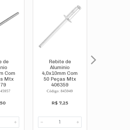
e de
Rebite de
Rebite 
nio
Aluminio
Alumini
mm Com
4,0x10mm Com
4,0x12mm
as Mtx
50 Peças Mtx
50 Peças
279
406359
40640
or...
Toolswor...
Toolswor
845957
Código: 845949
Código: 845
,50
R$ 7,25
R$ 7,6