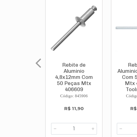
Rebite de
Reb
Aluminio
Alumini
4,8x12mm Com
Com 5
50 Peças Mtx
Mtx 
406609
Tool
Toolswor...
Código: 845906
Códig
R$ 11,90
R$