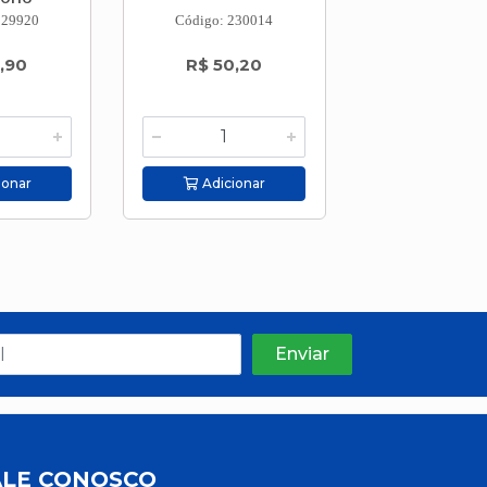
229920
Código: 230014
Código: 686
,90
R$ 50,20
R$ 2,5
ionar
Adicionar
Adicion
ALE CONOSCO