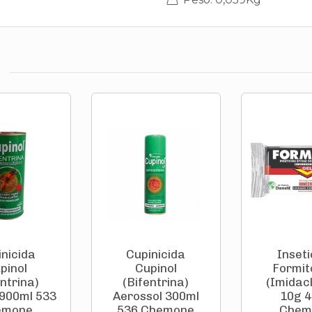
inicida
Cupinicida
Inseti
pinol
Cupinol
Formito
entrina)
(Bifentrina)
(Imidacl
 900ml 533
Aerossol 300ml
10g 
emone
536 Chemone
Chem