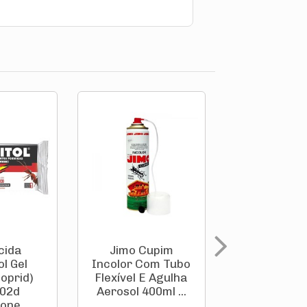
cida
Jimo Cupim
Raticida R
l Gel
Incolor Com Tubo
Granula
oprid)
Flexível E Agulha
(Brodifac
402d
Aerosol 400ml ...
25g 507 Ch
one