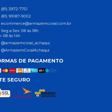
(81) 3972-7751
(81) 99187-9002
ecommerce@armazemcoral.com.br
Seg a Sex: 08 às 18h
: 08 às 14h
@armazemcoral_achaqui
@ArmazemCoralAchaqui
ORMAS DE PAGAMENTO
ITE SEGURO