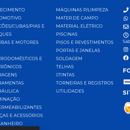
ECIMENTO
MÁQUINAS P/LIMPEZA
OMOTIVO
MATER.DE CAMPO
CÕES/CUBAS/PIAS E
MATERIAL ELÉTRICO
QUES
PISCINAS
Sáb
BAS E MOTORES
PISOS E REVESTIMENTOS
PORTAS E JANELAS
TRODOMÉSTICOS E
SOLDAGEM
TRÔNICOS
TELHAS
F
RAGENS
TINTAS
RAMENTAS
TORNEIRAS E REGISTROS
RÁULICA
UTILIDADES
S
MINAÇÃO
ERMEABILIZANTES
ÇAS E ACESSÓRIOS
BANHEIRO