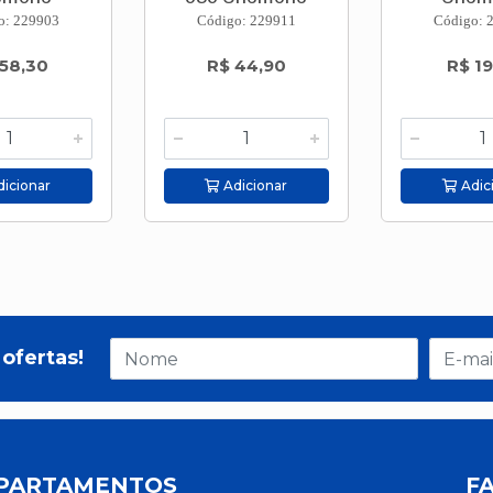
o: 229903
Código: 229911
Código: 
 58,30
R$ 44,90
R$ 19
icionar
Adicionar
Adic
ofertas!
PARTAMENTOS
F