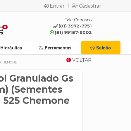
|
Entrar
Cadastrar
Fale Conosco
(81) 3972-7751
0
(81) 99187-9002
Hidráulica
Ferramentas
Saldão
VOLTAR
5 CHEMONE
ol Granulado Gs
m) (Sementes
0g 525 Chemone