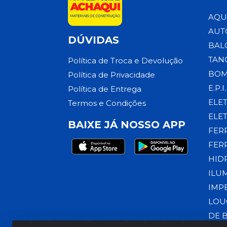
AQU
AUT
DÚVIDAS
BAL
TAN
Política de Troca e Devolução
BOM
Política de Privacidade
E.P.I.
Política de Entrega
ELE
Termos e Condições
ELE
BAIXE JÁ NOSSO APP
FER
FER
HID
ILU
IMP
LOU
DE 