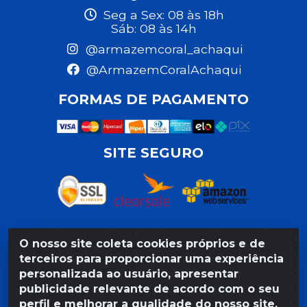
Seg a Sex: 08 às 18h
Sáb: 08 às 14h
@armazemcoral_achaqui
@ArmazemCoralAchaqui
FORMAS DE PAGAMENTO
SITE SEGURO
O nosso site coleta cookies próprios e de
Razão Social: Armazém Coral LTDA - Rua da Praia,
terceiros para proporcionar uma experiência
103 - São José - Recife/PE - CEP 50020-550 -
personalizada ao usuário, apresentar
CNPJ 11.623.188/0027-80
publicidade relevante de acordo com o seu
perfil e melhorar a qualidade do nosso site.