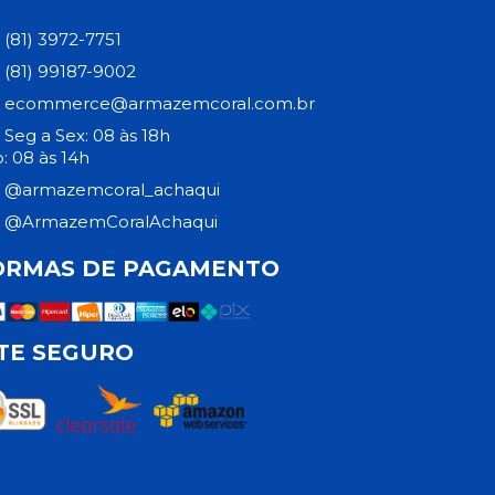
(81) 3972-7751
(81) 99187-9002
ecommerce@armazemcoral.com.br
Seg a Sex: 08 às 18h
: 08 às 14h
@armazemcoral_achaqui
@ArmazemCoralAchaqui
ORMAS DE PAGAMENTO
ITE SEGURO