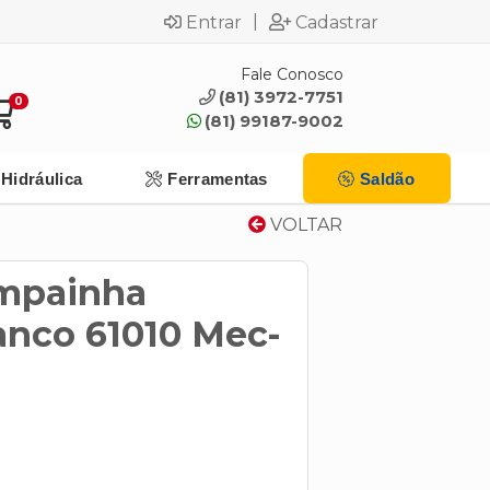
|
Entrar
Cadastrar
Fale Conosco
(81) 3972-7751
0
(81) 99187-9002
Hidráulica
Ferramentas
Saldão
VOLTAR
ampainha
anco 61010 Mec-