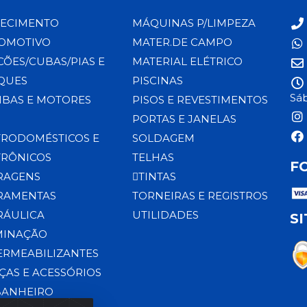
ECIMENTO
MÁQUINAS P/LIMPEZA
OMOTIVO
MATER.DE CAMPO
CÕES/CUBAS/PIAS E
MATERIAL ELÉTRICO
QUES
PISCINAS
Sáb
BAS E MOTORES
PISOS E REVESTIMENTOS
PORTAS E JANELAS
TRODOMÉSTICOS E
SOLDAGEM
TRÔNICOS
TELHAS
F
RAGENS
TINTAS
RAMENTAS
TORNEIRAS E REGISTROS
RÁULICA
UTILIDADES
S
MINAÇÃO
ERMEABILIZANTES
ÇAS E ACESSÓRIOS
BANHEIRO