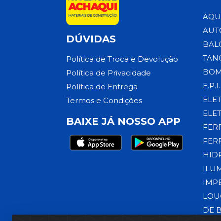
AQU
AUT
DÚVIDAS
BAL
TAN
Política de Troca e Devolução
BOM
Política de Privacidade
E.P.I.
Política de Entrega
ELE
Termos e Condições
ELE
BAIXE JÁ NOSSO APP
FER
FER
HID
ILU
IMP
LOU
DE 