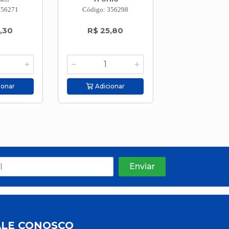
356271
Código: 356298
Código: 356
,30
R$ 25,80
R$ 11,8
ionar
Adicionar
Adicion
ALE CONOSCO