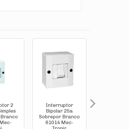
ptor 2
Interruptor
Interrupt
Simples
Bipolar 25a
Seção Par
 Branco
Sobrepor Branco
Sobrepor B
 Mec-
61014 Mec-
61002 M
...
Tronic
Troni..