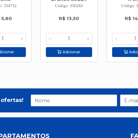
o: 354732
Código: 356263
Código: 
 5,60
R$ 13,50
R$ 14
icionar
Adicionar
Adic
ofertas!
PARTAMENTOS
F