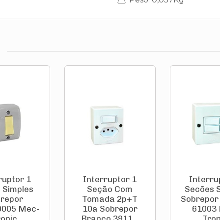
ruptor 1
Interruptor 1
Interru
 Simples
Seção Com
Secões 
repor
Tomada 2p+T
Sobrepor
0005 Mec-
10a Sobrepor
61003
ronic
Branco 3911...
Troni