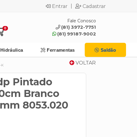
|
Entrar
Cadastrar
Fale Conosco
(81) 3972-7751
0
(81) 99187-9002
Hidráulica
Ferramentas
Saldão
VOLTAR
-K
dp Pintado
100cm Branco
5mm 8053.020