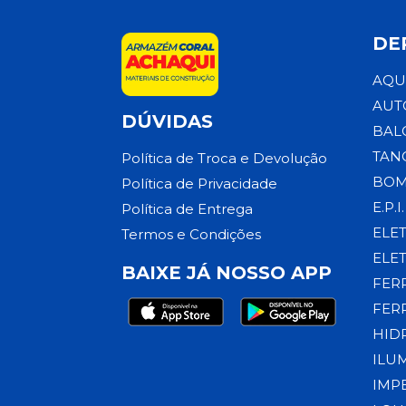
DE
AQU
AUT
DÚVIDAS
BAL
TAN
Política de Troca e Devolução
BOM
Política de Privacidade
E.P.I.
Política de Entrega
ELE
Termos e Condições
ELE
BAIXE JÁ NOSSO APP
FER
FER
HID
ILU
IMP