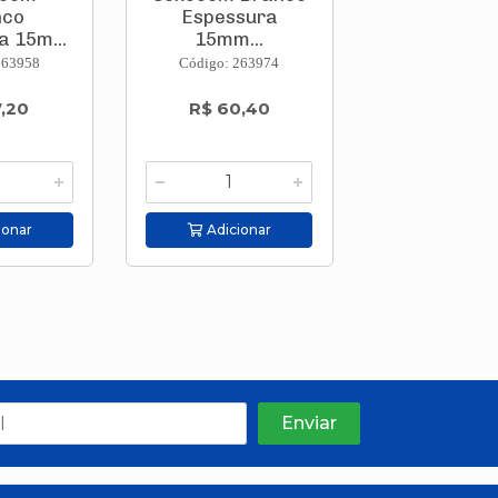
nco
Espessura
Branc
 15m...
15mm...
Espessura 1
263958
Código: 263974
Código: 263
,20
R$ 60,40
R$ 92,
ou em 2
R$ 46,
ionar
Adicionar
Adicion