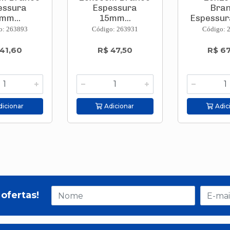
essura
Espessura
Bra
mm...
15mm...
Espessura
o: 263893
Código: 263931
Código: 
 41,60
R$ 47,50
R$ 67
icionar
Adicionar
Adic
ofertas!