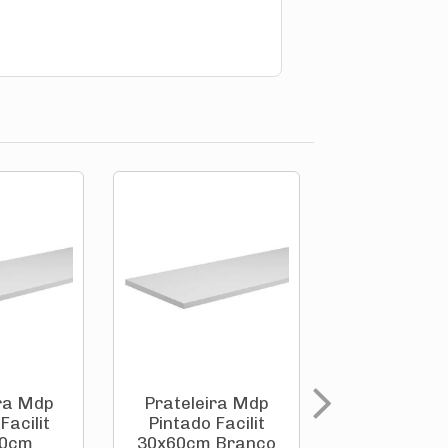
ira Mdp
Prateleira Mdp
Prateleir
Facilit
Pintado Facilit
Pintado Fa
00cm
30x60cm Branco
30x100