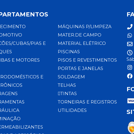
PARTAMENTOS
F
ECIMENTO
MÁQUINAS P/LIMPEZA
OMOTIVO
MATER.DE CAMPO
CÕES/CUBAS/PIAS E
MATERIAL ELÉTRICO
QUES
PISCINAS
Sáb
BAS E MOTORES
PISOS E REVESTIMENTOS
PORTAS E JANELAS
TRODOMÉSTICOS E
SOLDAGEM
TRÔNICOS
TELHAS
F
RAGENS
TINTAS
RAMENTAS
TORNEIRAS E REGISTROS
RÁULICA
UTILIDADES
S
MINAÇÃO
ERMEABILIZANTES