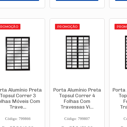
PROMOÇÃO
PROMOÇÃO
PROM
rta Alumínio Preta
Porta Alumínio Preta
Porta 
Topsul Correr 3
Topsul Correr 4
Top
olhas Móveis Com
Folhas Com
F
Trave...
Travessas Vi...
Tra
Código: 799866
Código: 799807
C