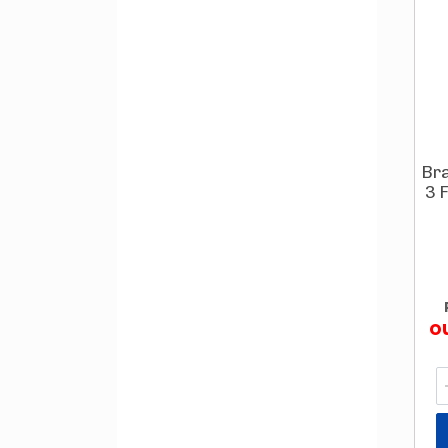
Bra
3 
o