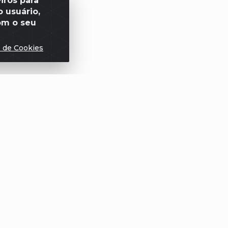
iros para
 usuário,
om o seu
s de Cookies