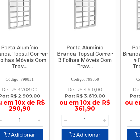
Porta Alumínio
Porta Alumínio
Por
nca Topsul Correr
Branca Topsul Correr
Branca
Folhas Móveis Com
3 Folhas Móveis Com
4 
Trav...
Trav...
Tr
Código: 799831
Código: 799858
C
De: R$ 3.708,00
De: R$ 4.610,00
De:
Por: R$ 2.909,00
Por: R$ 3.619,00
Por
u em 10x de R$
ou em 10x de R$
ou e
290,90
361,90
Adicionar
Adicionar