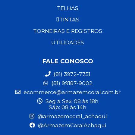
TELHAS
TINTAS
TORNEIRAS E REGISTROS
UTILIDADES
FALE CONOSCO
(81) 3972-7751
(81) 99187-9002
ecommerce@armazemcoral.com.br
Seg a Sex: 08 às 18h
Sáb: 08 às 14h
@armazemcoral_achaqui
@ArmazemCoralAchaqui