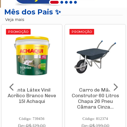
Mês dos Pais ✨
Veja mais
PROMOÇÃO
PROMOÇÃO
Tinta Látex Vinil
Carro de Mão
Acrílico Branco Neve
Construtor 60 Litros
15l Achaqui
Chapa 26 Pneu
Câmara Cinza...
Código: 739456
Código: 812374
De: R$ 129,00
De: R$ 199,00