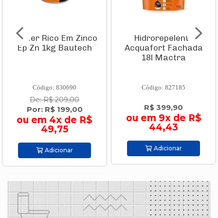
Primer Rico Em Zinco
Hidrorepelente
Ep Zn 1kg Bautech
Acquafort Fachada
18l Mactra
Código: 830690
Código: 827185
De: R$ 209,00
R$ 399,90
Por: R$ 199,00
ou em 9x de R$
ou em 4x de R$
44,43
49,75
Adicionar
Adicionar