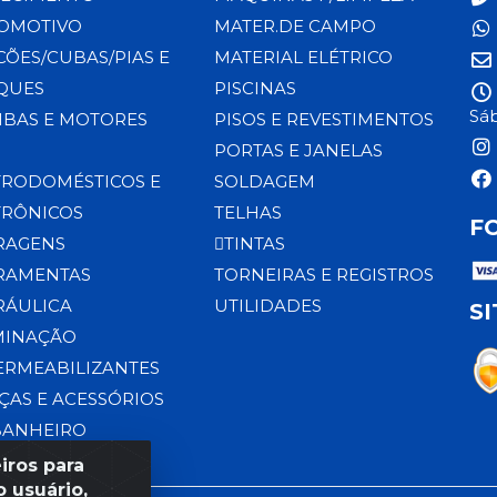
OMOTIVO
MATER.DE CAMPO
CÕES/CUBAS/PIAS E
MATERIAL ELÉTRICO
QUES
PISCINAS
Sáb
BAS E MOTORES
PISOS E REVESTIMENTOS
PORTAS E JANELAS
TRODOMÉSTICOS E
SOLDAGEM
TRÔNICOS
TELHAS
F
RAGENS
TINTAS
RAMENTAS
TORNEIRAS E REGISTROS
RÁULICA
UTILIDADES
S
MINAÇÃO
ERMEABILIZANTES
ÇAS E ACESSÓRIOS
BANHEIRO
iros para
 usuário,