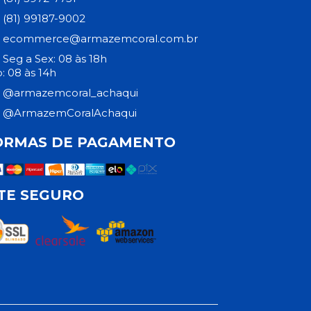
(81) 99187-9002
ecommerce@armazemcoral.com.br
Seg a Sex: 08 às 18h
: 08 às 14h
@armazemcoral_achaqui
@ArmazemCoralAchaqui
ORMAS DE PAGAMENTO
ITE SEGURO