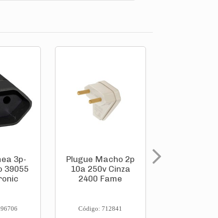
mea 3p-
Plugue Macho 2p
Plugue Ju
o 39055
10a 250v Cinza
Fêmea 2p
ronic
2400 Fame
250v Cinza
Fame
696706
Código: 712841
Código: 712