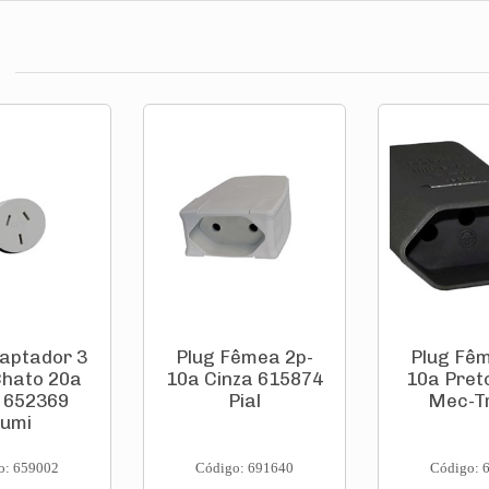
aptador 3
Plug Fêmea 2p-
Plug Fê
Chato 20a
10a Cinza 615874
10a Pret
 652369
Pial
Mec-T
lumi
o: 659002
Código: 691640
Código: 