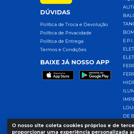
AUT
DÚVIDAS
BAL
TAN
Política de Troca e Devolução
BOM
Política de Privacidade
E.P.I.
Política de Entrega
ELE
Termos e Condições
ELE
BAIXE JÁ NOSSO APP
FER
FER
HID
ILU
IMP
LOU
DE 
O nosso site coleta cookies próprios e de terce
proporcionar uma experiência personalizada ao