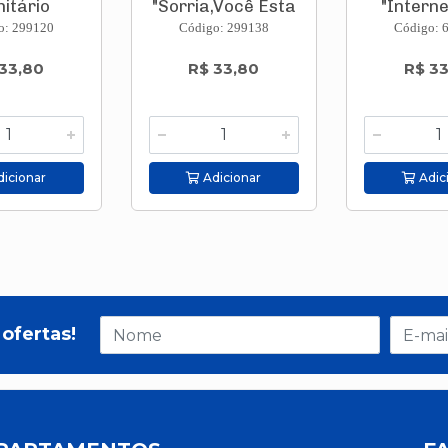
nitário
"Sorria,Você Esta
"Interne
lino ...
Sen...
120bc
o: 299120
Código: 299138
Código: 
33,80
R$ 33,80
R$ 3
icionar
Adicionar
Adic
ofertas!