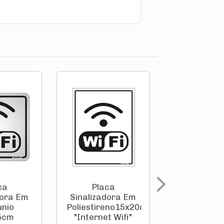
ca
Placa
Placa
dora Em
Sinalizadora Em
Sinalizado
unio
Poliestireno15x20cm
Poliestiren
5cm
"Internet Wifi"
"Perigo C