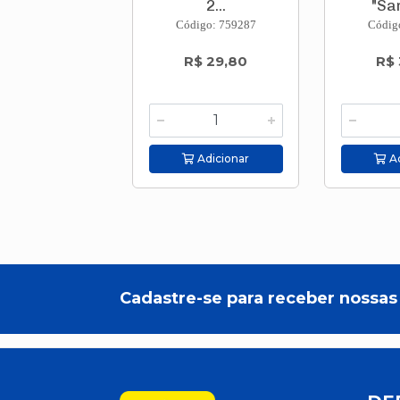
2...
"Sa
Mascu
Código: 759287
Códig
R$ 29,80
R$ 
Adicionar
Ad
Cadastre-se para receber nossas 