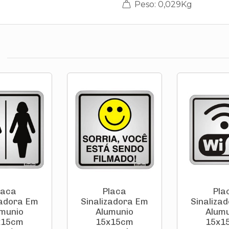
Peso: 0,029Kg
laca
Placa
Pla
zadora Em
Sinalizadora Em
Sinaliza
munio
Alumunio
Alum
x15cm
15x15cm
15x1