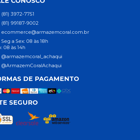
ALE CONOSCO
(81) 3972-7751
(81) 99187-9002
ecommerce@armazemcoral.com.br
Seg a Sex: 08 às 18h
: 08 às 14h
@armazemcoral_achaqui
@ArmazemCoralAchaqui
ORMAS DE PAGAMENTO
ITE SEGURO