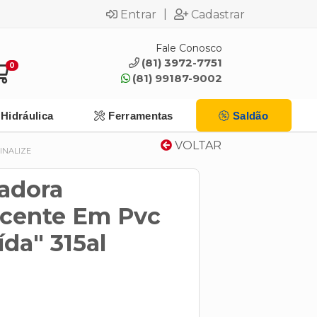
|
Entrar
Cadastrar
Fale Conosco
(81) 3972-7751
0
(81) 99187-9002
Hidráulica
Ferramentas
Saldão
VOLTAR
INALIZE
zadora
cente Em Pvc
da" 315al