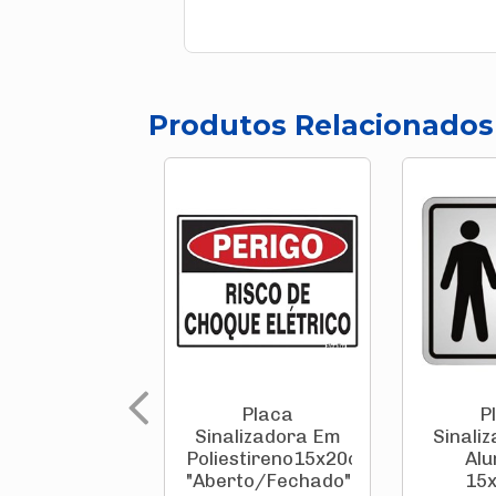
Produtos Relacionados
Placa
P
Sinalizadora Em
Sinali
Poliestireno15x20cm
Alu
"Aberto/Fechado"
15