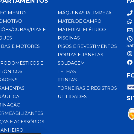
PARTAMENTOS
F
ECIMENTO
MÁQUINAS P/LIMPEZA
OMOTIVO
MATER.DE CAMPO
CÕES/CUBAS/PIAS E
MATERIAL ELÉTRICO
QUES
PISCINAS
Sáb
BAS E MOTORES
PISOS E REVESTIMENTOS
PORTAS E JANELAS
TRODOMÉSTICOS E
SOLDAGEM
TRÔNICOS
TELHAS
F
RAGENS
TINTAS
RAMENTAS
TORNEIRAS E REGISTROS
RÁULICA
UTILIDADES
S
MINAÇÃO
ERMEABILIZANTES
ÇAS E ACESSÓRIOS
BANHEIRO