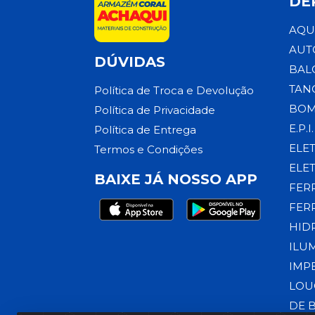
DE
AQU
AUT
DÚVIDAS
BAL
TAN
Política de Troca e Devolução
BOM
Política de Privacidade
E.P.I.
Política de Entrega
ELE
Termos e Condições
ELE
BAIXE JÁ NOSSO APP
FER
FER
HID
ILU
IMP
LOU
DE 