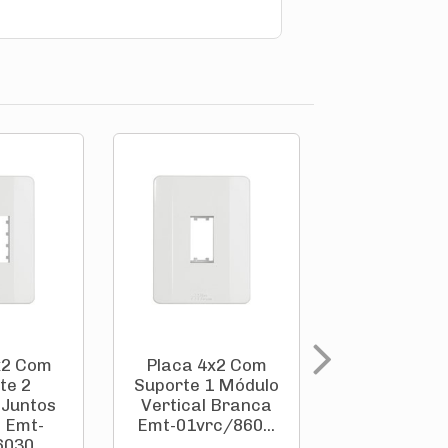
x2 Com
Placa 4x2 Com
Placa 4x4
te 2
Suporte 1 Módulo
Postos Br
 Juntos
Vertical Branca
M9p4 Th
 Emt-
Emt-01vrc/860...
Bticin
030...