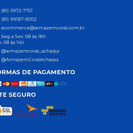
(81) 3972-7751
(81) 99187-9002
ecommerce@armazemcoral.com.br
Seg a Sex: 08 às 18h
: 08 às 14h
@armazemcoral_achaqui
@ArmazemCoralAchaqui
ORMAS DE PAGAMENTO
ITE SEGURO