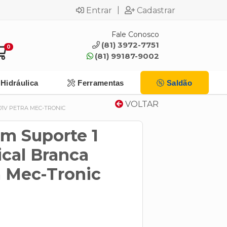
|
Entrar
Cadastrar
Fale Conosco
(81) 3972-7751
0
(81) 99187-9002
Hidráulica
Ferramentas
Saldão
VOLTAR
01V PETRA MEC-TRONIC
om Suporte 1
ical Branca
a Mec-Tronic