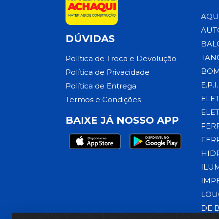
AQU
AUT
DÚVIDAS
BAL
TAN
Política de Troca e Devolução
BOM
Política de Privacidade
E.P.I.
Política de Entrega
ELE
Termos e Condições
ELE
BAIXE JÁ NOSSO APP
FER
FER
HID
ILU
IMP
LOU
DE 