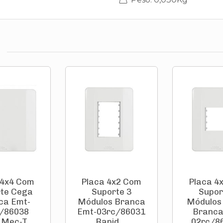
 4x4 Com
Placa 4x2 Com
Placa 4
te Cega
Suporte 3
Supor
ca Emt-
Módulos Branca
Módulos
/86038
Emt-03rc/86031
Branca
 Mec-T...
Rapid ...
02rc/86