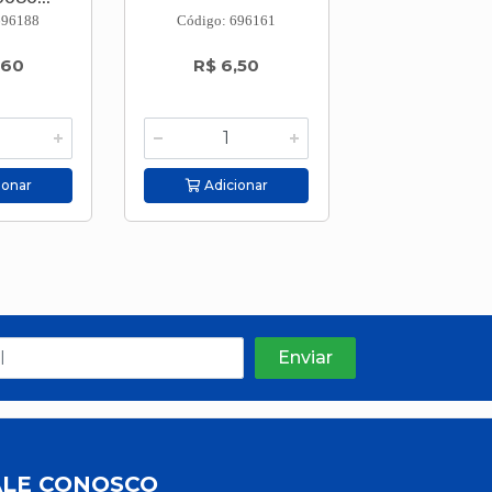
696188
Código: 696161
Código: 692
,60
R$ 6,50
R$ 22,9
ionar
Adicionar
Adicion
ALE CONOSCO