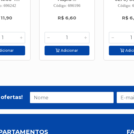
o: 696242
Código: 696196
Código: 
 11,90
R$ 6,60
R$ 6
icionar
Adicionar
Adic
ofertas!
PARTAMENTOS
F