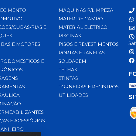
ECIMENTO
MÁQUINAS P/LIMPEZA
OMOTIVO
MATER.DE CAMPO
CÕES/CUBAS/PIAS E
MATERIAL ELÉTRICO
QUES
PISCINAS
Sáb
BAS E MOTORES
PISOS E REVESTIMENTOS
PORTAS E JANELAS
TRODOMÉSTICOS E
SOLDAGEM
TRÔNICOS
TELHAS
F
RAGENS
TINTAS
RAMENTAS
TORNEIRAS E REGISTROS
RÁULICA
UTILIDADES
S
MINAÇÃO
ERMEABILIZANTES
ÇAS E ACESSÓRIOS
BANHEIRO