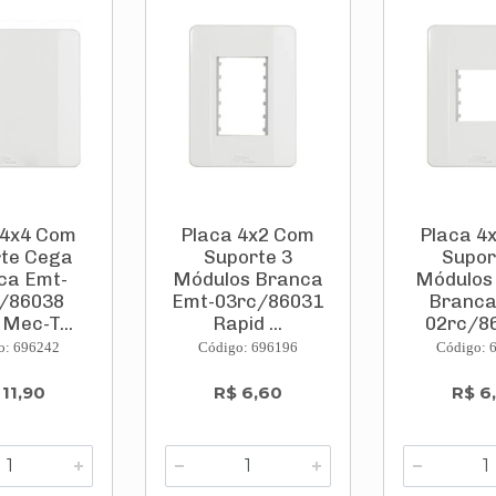
 4x4 Com
Placa 4x2 Com
Placa 4
te Cega
Suporte 3
Supor
ca Emt-
Módulos Branca
Módulos
/86038
Emt-03rc/86031
Branca
 Mec-T...
Rapid ...
02rc/86
o: 696242
Código: 696196
Código: 
 11,90
R$ 6,60
R$ 6