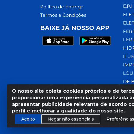
E.P.I.
Política de Entrega
ELE
Termos e Condições
ELE
BAIXE JÁ NOSSO APP
FER
FER
HID
ILU
IMP
LOU
DE 
O nosso site coleta cookies próprios e de terce
proporcionar uma experiência personalizada ao
apresentar publicidade relevante de acordo c
Razão Social: Armazém Coral
perfil e melhorar a qualidade do nosso site.
Aceito
Negar não essenciais
Preferência