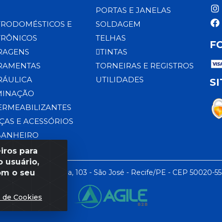
PORTAS E JANELAS
TRODOMÉSTICOS E
SOLDAGEM
TRÔNICOS
TELHAS
F
RAGENS
TINTAS
RAMENTAS
TORNEIRAS E REGISTROS
RÁULICA
UTILIDADES
S
MINAÇÃO
ERMEABILIZANTES
ÇAS E ACESSÓRIOS
BANHEIRO
iros para
 usuário,
om o seu
 LTDA - Rua da Praia, 103 - São José - Recife/PE - CEP 50020-5
s de Cookies