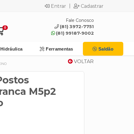
|
Entrar
Cadastrar
Fale Conosco
(81) 3972-7751
0
(81) 99187-9002
Hidráulica
Ferramentas
Saldão
VOLTAR
CINO
Postos
ranca M5p2
o