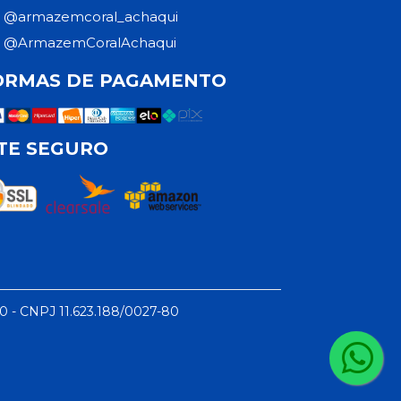
@armazemcoral_achaqui
@ArmazemCoralAchaqui
ORMAS DE PAGAMENTO
ITE SEGURO
50 - CNPJ 11.623.188/0027-80