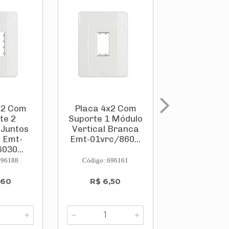
x2 Com
Placa 4x2 Com
Placa 4x4
te 2
Suporte 1 Módulo
Postos Br
 Juntos
Vertical Branca
M9p4 Th
 Emt-
Emt-01vrc/860...
Bticin
030...
696188
Código: 696161
Código: 692
,60
R$ 6,50
R$ 22,9