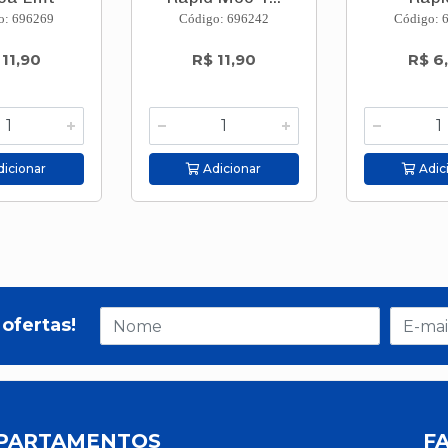
rc/...
o: 696269
Código: 696242
Código: 
 11,90
R$ 11,90
R$ 6
icionar
Adicionar
Adic
ofertas!
PARTAMENTOS
F