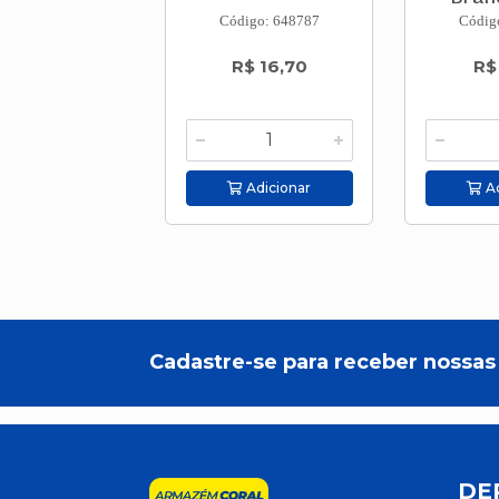
11
Código: 648787
Códig
R$ 16,70
R$
Adicionar
Ad
Cadastre-se para receber nossas 
DE