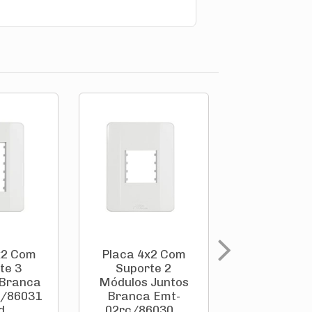
x2 Com
Placa 4x2 Com
Placa 4x2
te 3
Suporte 2
Suporte 1 
 Branca
Módulos Juntos
Vertical B
c/86031
Branca Emt-
Emt-01vrc/8
 ...
02rc/86030...