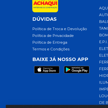
AQU
AUT
DÚVIDAS
BAL
TAN
Política de Troca e Devolução
BOM
Política de Privacidade
E.P.I.
Política de Entrega
ELE
Termos e Condições
ELE
BAIXE JÁ NOSSO APP
FER
FER
HID
ILU
IMP
LOU
DE 