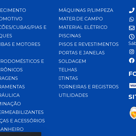
ECIMENTO
MÁQUINAS P/LIMPEZA
OMOTIVO
MATER.DE CAMPO
CÕES/CUBAS/PIAS E
MATERIAL ELÉTRICO
QUES
PISCINAS
Sáb
BAS E MOTORES
PISOS E REVESTIMENTOS
PORTAS E JANELAS
TRODOMÉSTICOS E
SOLDAGEM
TRÔNICOS
TELHAS
F
RAGENS
TINTAS
RAMENTAS
TORNEIRAS E REGISTROS
RÁULICA
UTILIDADES
S
MINAÇÃO
ERMEABILIZANTES
ÇAS E ACESSÓRIOS
BANHEIRO