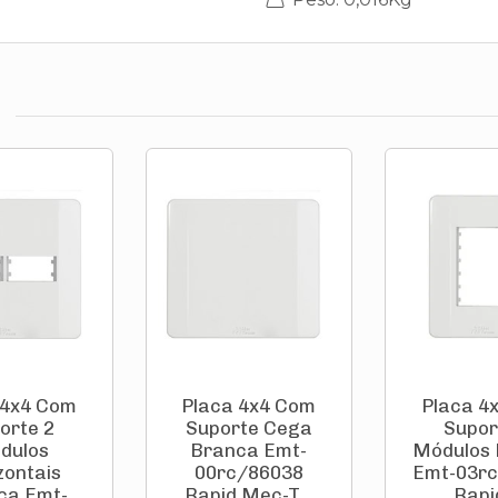
 4x4 Com
Placa 4x4 Com
Placa 4
orte 2
Suporte Cega
Supor
dulos
Branca Emt-
Módulos
zontais
00rc/86038
Emt-03r
ca Emt-
Rapid Mec-T...
Rapid