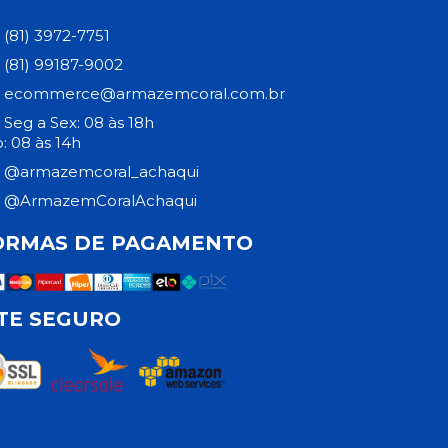
(81) 3972-7751
(81) 99187-9002
ecommerce@armazemcoral.com.br
Seg a Sex: 08 às 18h
: 08 às 14h
@armazemcoral_achaqui
@ArmazemCoralAchaqui
ORMAS DE PAGAMENTO
ITE SEGURO