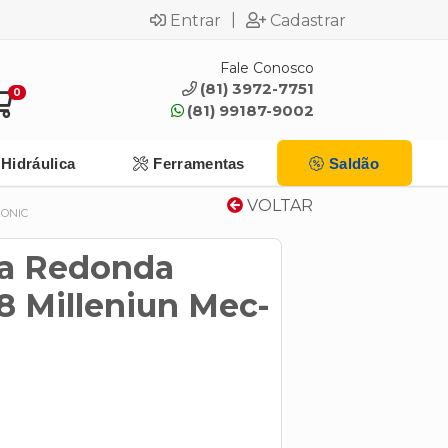
|
Entrar
Cadastrar
Fale Conosco
(81) 3972-7751
0
(81) 99187-9002
Hidráulica
Ferramentas
Saldão
VOLTAR
RONIC
ga Redonda
8 Milleniun Mec-