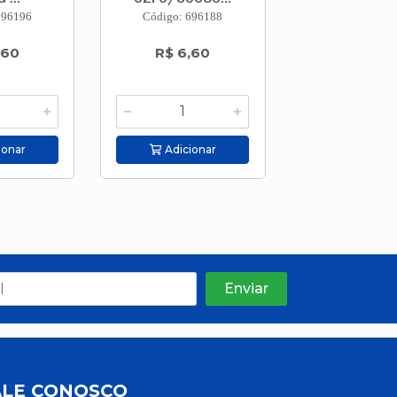
696196
Código: 696188
Código: 696
,60
R$ 6,60
R$ 6,5
ionar
Adicionar
Adicion
ALE CONOSCO