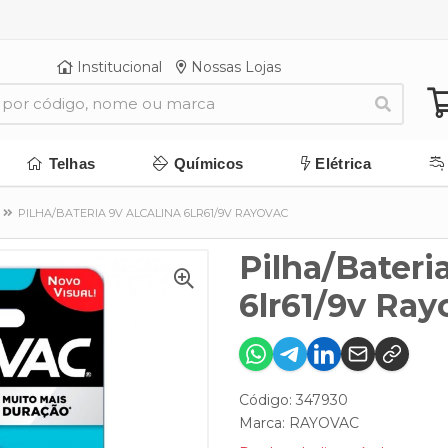
Institucional
Nossas Lojas
Telhas
Químicos
Elétrica
PILHA/BATERIA 9V ALCALINA 6LR61/9V RAYOVAC
Pilha/Bateri
6lr61/9v Ray
Código: 347930
Marca:
RAYOVAC