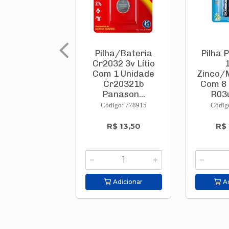
Pilha/Bateria
Pilha 
Cr2032 3v Lítio
Com 1 Unidade
Zinco/
Cr20321b
Com 8 
Panason...
R03u
Código: 778915
Códig
R$ 13,50
R$
Adicionar
Ad