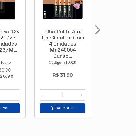
eria 12v
Pilha Palito Aaa
Pilha Palit
 21/23
1,5v Alcalina Com
1,5v Alcali
nidades
4 Unidades
2 Unida
23/M...
Mn2400b4
Mn2400
Durac...
Durac..
810045
Código: 810029
Código: 810
38,90
R$ 31,90
R$ 17,5
 26,90
ionar
Adicionar
Adicion