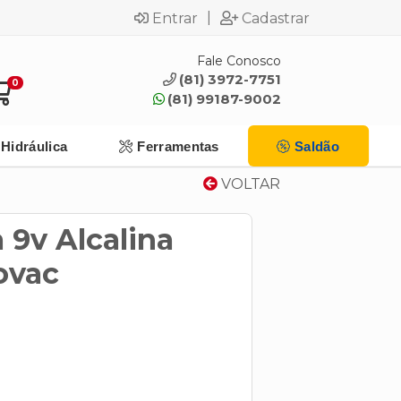
|
Entrar
Cadastrar
Fale Conosco
(81) 3972-7751
0
(81) 99187-9002
Hidráulica
Ferramentas
Saldão
VOLTAR
a 9v Alcalina
ovac