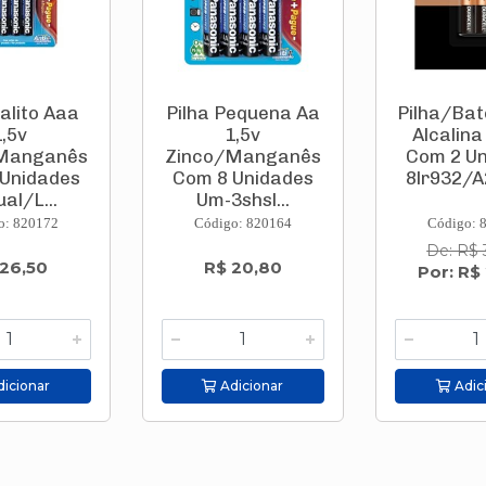
Palito Aaa
Pilha Pequena Aa
Pilha/Bat
1,5v
1,5v
Alcalina
Manganês
Zinco/Manganês
Com 2 U
Unidades
Com 8 Unidades
8lr932/A
al/L...
Um-3shsl...
o: 820172
Código: 820164
Código: 
De: R$ 
 26,50
R$ 20,80
Por: R$
icionar
Adicionar
Adic