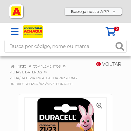
Baixe já nosso APP
0
VOLTAR
INÍCIO
COMPLEMENTOS
PILHAS E BATERIAS
PILHA/BATERIA 12V ALCALINA 21/23 COM 2
UNIDADES 8LR932/A23/MN21 DURACELL