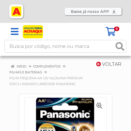
Baixe já nosso APP
0
VOLTAR
INÍCIO
COMPLEMENTOS
PILHAS E BATERIAS
PILHA PEQUENA AA 1,5V ALCALINA PREMIUM
COM 2 UNIDADES LR6EGR2B PANASONIC