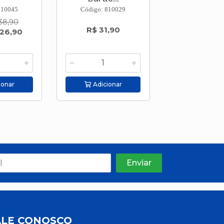
810045
Código: 810029
Código: 810
38,90
R$ 31,90
R$ 17,5
 26,90
ionar
Adicionar
Adicion
ALE CONOSCO