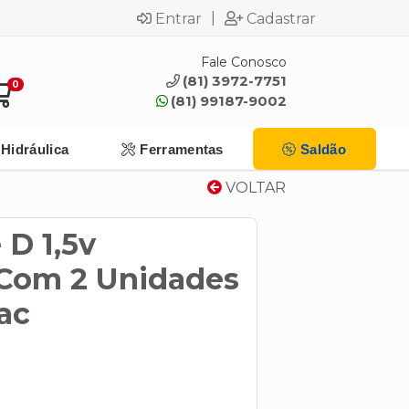
|
Entrar
Cadastrar
Fale Conosco
(81) 3972-7751
0
(81) 99187-9002
Hidráulica
Ferramentas
Saldão
VOLTAR
 D 1,5v
Com 2 Unidades
ac