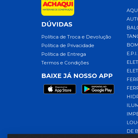
AQU
AUT
DÚVIDAS
BAL
TAN
Política de Troca e Devolução
BOM
Política de Privacidade
E.P.I.
Política de Entrega
ELE
Termos e Condições
ELE
BAIXE JÁ NOSSO APP
FER
FER
HID
ILU
IMP
LOU
DE 