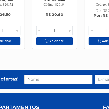
o: 820172
Código: 820164
Código: 
De: R$ 
 26,50
R$ 20,80
Por: R$
icionar
Adicionar
Adic
ofertas!
PARTAMENTOS
F