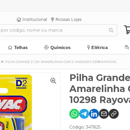
Institucional
Nossas Lojas
Telhas
Químicos
Elétrica
PILHA GRANDE D 1,5V AMARELINHA COM 2 UNIDADES 10298 RAYOVAC
Pilha Grande
Amarelinha 
10298 Rayov
Código: 347825