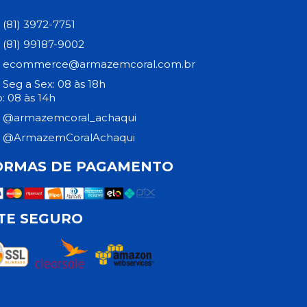
(81) 3972-7751
(81) 99187-9002
ecommerce@armazemcoral.com.br
Seg a Sex: 08 às 18h
: 08 às 14h
@armazemcoral_achaqui
@ArmazemCoralAchaqui
ORMAS DE PAGAMENTO
ITE SEGURO