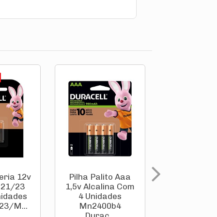
eria 12v
Pilha Palito Aaa
Pilha Palit
 21/23
1,5v Alcalina Com
1,5v Alcali
nidades
4 Unidades
2 Unida
23/M...
Mn2400b4
Mn2400
Durac...
Durac..