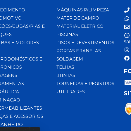
ECIMENTO
MÁQUINAS P/LIMPEZA
OMOTIVO
MATER.DE CAMPO
CÕES/CUBAS/PIAS E
MATERIAL ELÉTRICO
QUES
PISCINAS
Sáb
BAS E MOTORES
PISOS E REVESTIMENTOS
PORTAS E JANELAS
TRODOMÉSTICOS E
SOLDAGEM
TRÔNICOS
TELHAS
F
RAGENS
TINTAS
RAMENTAS
TORNEIRAS E REGISTROS
RÁULICA
UTILIDADES
S
MINAÇÃO
ERMEABILIZANTES
ÇAS E ACESSÓRIOS
BANHEIRO