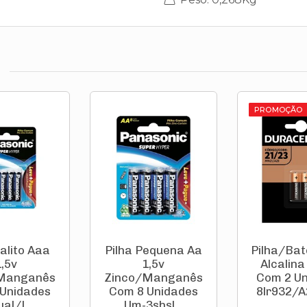
PROMOÇÃO
Palito Aaa
Pilha Pequena Aa
Pilha/Bat
1,5v
1,5v
Alcalina
Manganês
Zinco/Manganês
Com 2 U
Unidades
Com 8 Unidades
8lr932/A
al/L...
Um-3shsl...