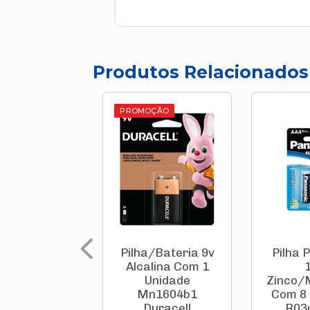
Produtos Relacionados
PROMOÇÃO
Pilha/Bateria 9v
Pilha 
Alcalina Com 1
Unidade
Zinco/
Mn1604b1
Com 8 
Duracell
R03u