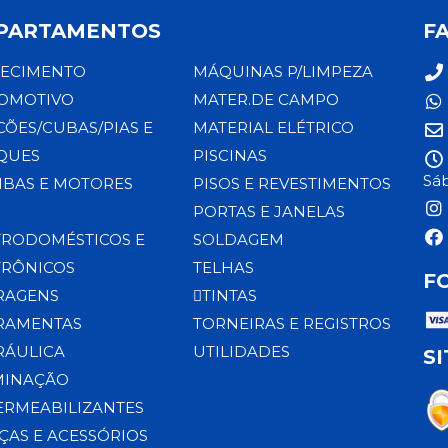
PARTAMENTOS
F
ECIMENTO
MÁQUINAS P/LIMPEZA
OMOTIVO
MATER.DE CAMPO
CÕES/CUBAS/PIAS E
MATERIAL ELÉTRICO
QUES
PISCINAS
Sáb
BAS E MOTORES
PISOS E REVESTIMENTOS
PORTAS E JANELAS
TRODOMÉSTICOS E
SOLDAGEM
TRÔNICOS
TELHAS
F
RAGENS
TINTAS
RAMENTAS
TORNEIRAS E REGISTROS
RÁULICA
UTILIDADES
S
MINAÇÃO
ERMEABILIZANTES
ÇAS E ACESSÓRIOS