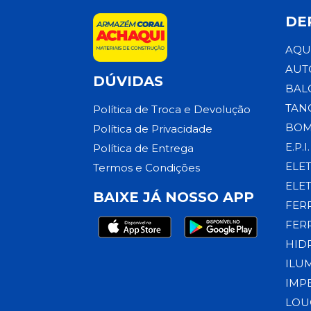
DE
AQU
AUT
DÚVIDAS
BAL
TAN
Política de Troca e Devolução
BOM
Política de Privacidade
E.P.I.
Política de Entrega
ELE
Termos e Condições
ELE
BAIXE JÁ NOSSO APP
FER
FER
HID
ILU
IMP
LOU