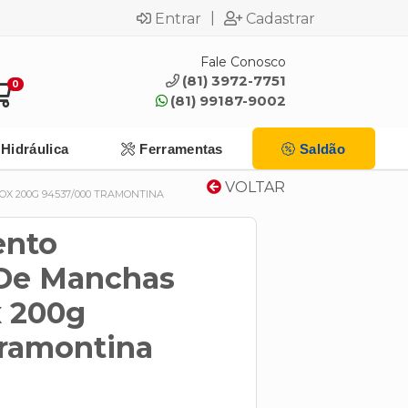
|
Entrar
Cadastrar
Fale Conosco
(81) 3972-7751
0
(81) 99187-9002
Hidráulica
Ferramentas
Saldão
VOLTAR
X 200G 94537/000 TRAMONTINA
ento
De Manchas
 200g
ramontina