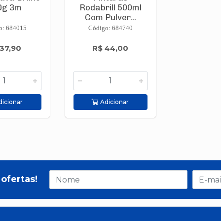
0g 3m
Rodabrill 500ml
Com Pulver...
o: 684015
Código: 684740
 37,90
R$ 44,00
icionar
Adicionar
ofertas!