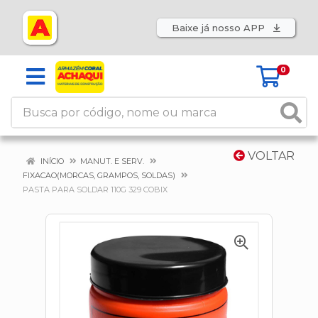
Baixe já nosso APP
0
VOLTAR
INÍCIO
MANUT. E SERV.
FIXACAO(MORCAS, GRAMPOS, SOLDAS)
PASTA PARA SOLDAR 110G 329 COBIX