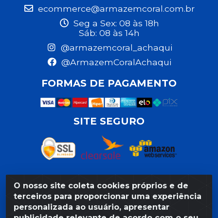
ecommerce@armazemcoral.com.br
Seg a Sex: 08 às 18h
Sáb: 08 às 14h
@armazemcoral_achaqui
@ArmazemCoralAchaqui
FORMAS DE PAGAMENTO
SITE SEGURO
O nosso site coleta cookies próprios e de
Razão Social: Armazém Coral LTDA - Rua da Praia,
terceiros para proporcionar uma experiência
103 - São José - Recife/PE - CEP 50020-550 -
personalizada ao usuário, apresentar
CNPJ 11.623.188/0027-80
publicidade relevante de acordo com o seu