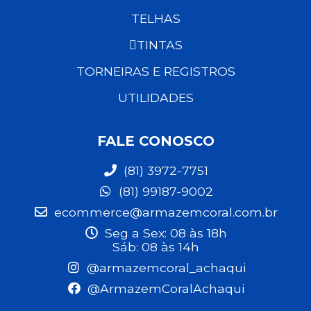
TELHAS
TINTAS
TORNEIRAS E REGISTROS
UTILIDADES
FALE CONOSCO
(81) 3972-7751
(81) 99187-9002
ecommerce@armazemcoral.com.br
Seg a Sex: 08 às 18h
Sáb: 08 às 14h
@armazemcoral_achaqui
@ArmazemCoralAchaqui