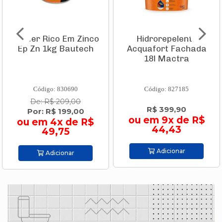
Primer Rico Em Zinco
Hidrorepelente
Ep Zn 1kg Bautech
Acquafort Fachada
18l Mactra
Código: 830690
Código: 827185
De: R$ 209,00
R$ 399,90
Por: R$ 199,00
ou em 9x de R$
ou em 4x de R$
44,43
49,75
Adicionar
Adicionar