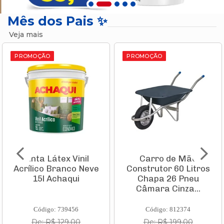
Mês dos Pais ✨
Veja mais
PROMOÇÃO
PROMOÇÃO
Tinta Látex Vinil
Carro de Mão
Acrílico Branco Neve
Construtor 60 Litros
15l Achaqui
Chapa 26 Pneu
Câmara Cinza...
Código: 739456
Código: 812374
De: R$ 129,00
De: R$ 199,00