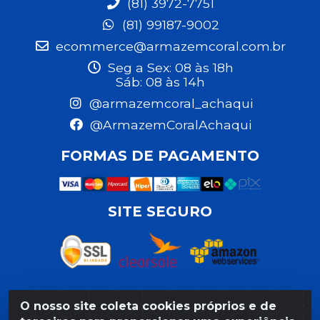
(81) 3972-7751
(81) 99187-9002
ecommerce@armazemcoral.com.br
Seg a Sex: 08 às 18h
Sáb: 08 às 14h
@armazemcoral_achaqui
@ArmazemCoralAchaqui
FORMAS DE PAGAMENTO
SITE SEGURO
O nosso site coleta cookies próprios e de
Razão Social: Armazém Coral LTDA - Rua da Praia,