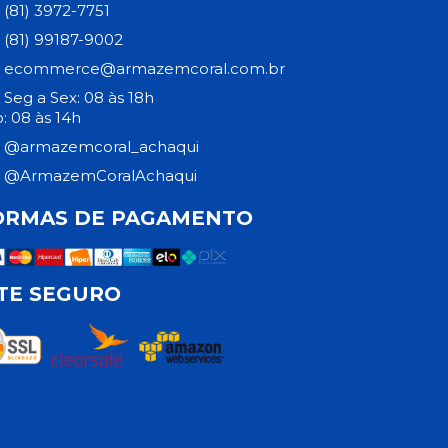
(81) 3972-7751
(81) 99187-9002
ecommerce@armazemcoral.com.br
Seg a Sex: 08 às 18h
: 08 às 14h
@armazemcoral_achaqui
@ArmazemCoralAchaqui
ORMAS DE PAGAMENTO
ITE SEGURO