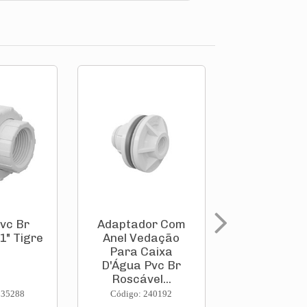
vc Br
Adaptador Com
Adaptador
1" Tigre
Anel Vedação
Anel Ved
Para Caixa
Para Ca
D'Água Pvc Br
D'Água Pv
Roscável...
Roscável
235288
Código: 240192
Código: 240