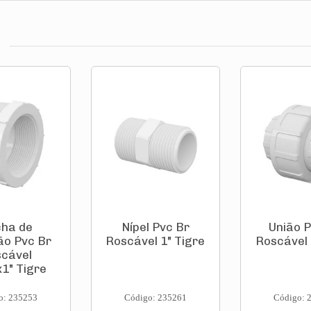
ha de
Nípel Pvc Br
União P
o Pvc Br
Roscável 1" Tigre
Roscável 
cável
x1" Tigre
o: 235253
Código: 235261
Código: 