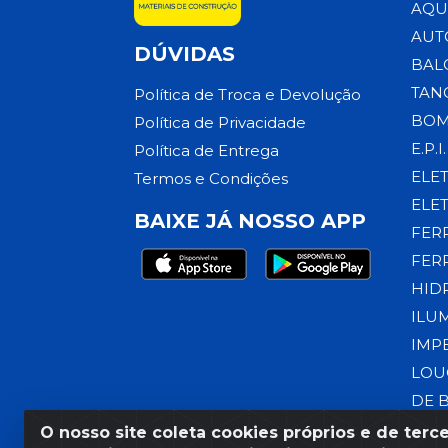
AQU
AUT
DÚVIDAS
BAL
TAN
Política de Troca e Devolução
BOM
Política de Privacidade
E.P.I.
Política de Entrega
ELE
Termos e Condições
ELE
BAIXE JÁ NOSSO APP
FER
FER
HID
ILU
IMP
LOU
DE 
O nosso site coleta cookies próprios e de terce