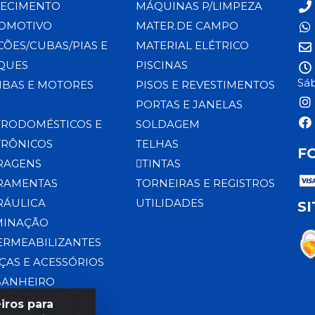
ECIMENTO
MÁQUINAS P/LIMPEZA
OMOTIVO
MATER.DE CAMPO
CÕES/CUBAS/PIAS E
MATERIAL ELÉTRICO
QUES
PISCINAS
Sáb
BAS E MOTORES
PISOS E REVESTIMENTOS
PORTAS E JANELAS
TRODOMÉSTICOS E
SOLDAGEM
TRÔNICOS
TELHAS
F
RAGENS
TINTAS
RAMENTAS
TORNEIRAS E REGISTROS
RÁULICA
UTILIDADES
S
MINAÇÃO
ERMEABILIZANTES
ÇAS E ACESSÓRIOS
BANHEIRO
iros para