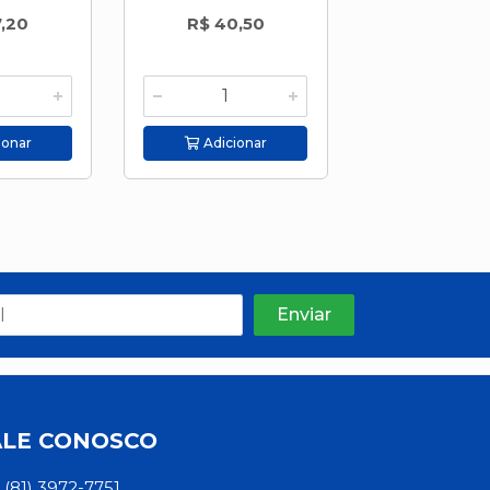
,20
R$ 40,50
ionar
Adicionar
ALE CONOSCO
(81) 3972-7751