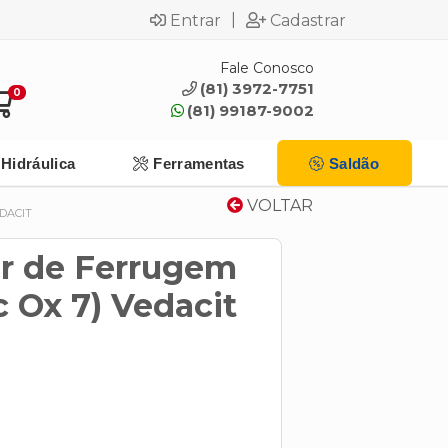
|
Entrar
Cadastrar
Fale Conosco
(81) 3972-7751
0
(81) 99187-9002
Hidráulica
Ferramentas
Saldão
VOLTAR
DACIT
or de Ferrugem
c Ox 7) Vedacit