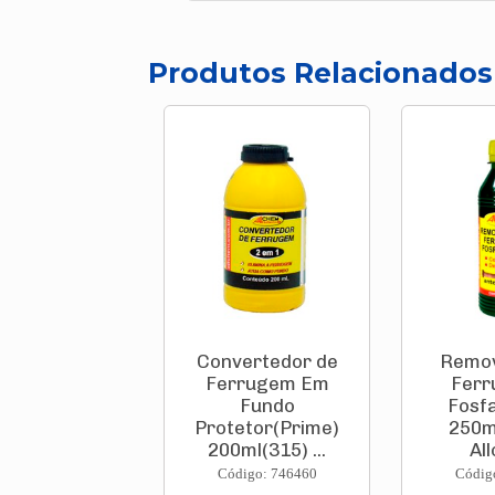
Produtos Relacionados
Convertedor de
Remov
Ferrugem Em
Ferr
Fundo
Fosf
Protetor(Prime)
250m
200ml(315) ...
Al
Código: 746460
Códig