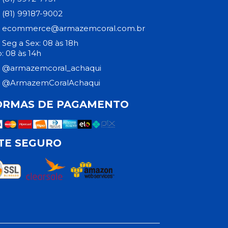
(81) 99187-9002
ecommerce@armazemcoral.com.br
Seg a Sex: 08 às 18h
: 08 às 14h
@armazemcoral_achaqui
@ArmazemCoralAchaqui
ORMAS DE PAGAMENTO
ITE SEGURO