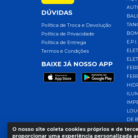
AUT
DÚVIDAS
BAL
TAN
Política de Troca e Devolução
BOM
Política de Privacidade
E.P.I.
Política de Entrega
ELE
Termos e Condições
ELE
BAIXE JÁ NOSSO APP
FER
FER
HID
ILU
IMP
LOU
DE 
O nosso site coleta cookies próprios e de terce
proporcionar uma experiência personalizada ao