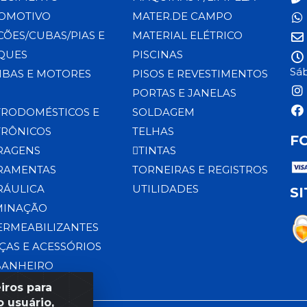
OMOTIVO
MATER.DE CAMPO
CÕES/CUBAS/PIAS E
MATERIAL ELÉTRICO
QUES
PISCINAS
Sáb
BAS E MOTORES
PISOS E REVESTIMENTOS
PORTAS E JANELAS
TRODOMÉSTICOS E
SOLDAGEM
TRÔNICOS
TELHAS
F
RAGENS
TINTAS
RAMENTAS
TORNEIRAS E REGISTROS
RÁULICA
UTILIDADES
S
MINAÇÃO
ERMEABILIZANTES
ÇAS E ACESSÓRIOS
BANHEIRO
iros para
 usuário,