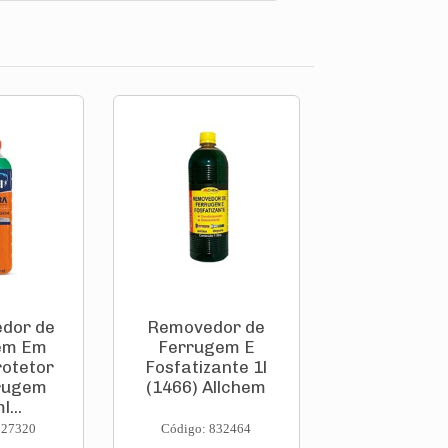
edor de
Removedor de
em Em
Ferrugem E
rotetor
Fosfatizante 1l
rrugem
(1466) Allchem
...
827320
Código: 832464