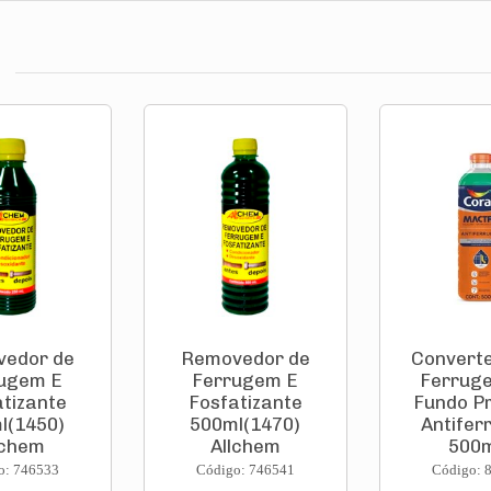
edor de
Removedor de
Convert
ugem E
Ferrugem E
Ferrug
atizante
Fosfatizante
Fundo P
l(1450)
500ml(1470)
Antife
lchem
Allchem
500ml
o: 746533
Código: 746541
Código: 