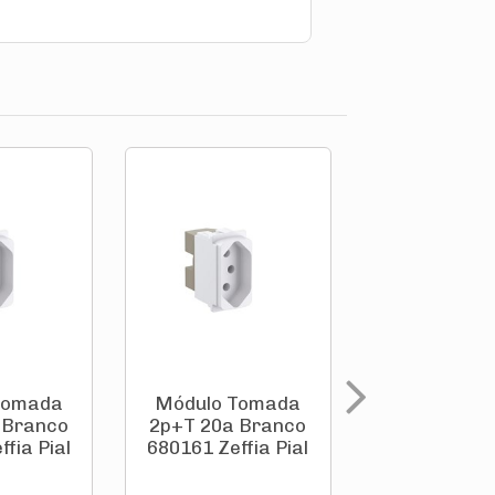
Tomada
Módulo Tomada
Módulo To
 Branco
2p+T 20a Branco
Telefone 
fia Pial
680161 Zeffia Pial
Branco 68
Zeffia Pi