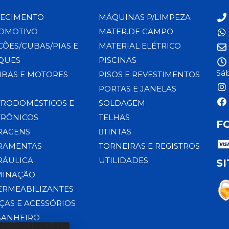
ECIMENTO
MÁQUINAS P/LIMPEZA
OMOTIVO
MATER.DE CAMPO
CÕES/CUBAS/PIAS E
MATERIAL ELÉTRICO
QUES
PISCINAS
Sáb
BAS E MOTORES
PISOS E REVESTIMENTOS
PORTAS E JANELAS
TRODOMÉSTICOS E
SOLDAGEM
TRÔNICOS
TELHAS
F
RAGENS
TINTAS
RAMENTAS
TORNEIRAS E REGISTROS
RÁULICA
UTILIDADES
S
MINAÇÃO
ERMEABILIZANTES
ÇAS E ACESSÓRIOS
BANHEIRO