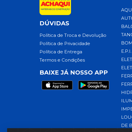
AQU
AUT
DÚVIDAS
BAL
TAN
Política de Troca e Devolução
BOM
Política de Privacidade
E.P.I.
Política de Entrega
ELE
Termos e Condições
ELE
BAIXE JÁ NOSSO APP
FER
FER
HID
ILU
IMP
LOU
DE 