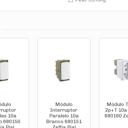
dulo
Módulo
Módulo 
rruptor
Interruptor
2p+T 10a
les 10a
Paralelo 10a
680160 Zef
o 680150
Branco 680151
ia Pial
Zeffia Pial