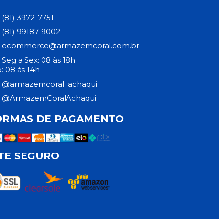
(81) 3972-7751
(81) 99187-9002
ecommerce@armazemcoral.com.br
Seg a Sex: 08 às 18h
: 08 às 14h
@armazemcoral_achaqui
@ArmazemCoralAchaqui
ORMAS DE PAGAMENTO
ITE SEGURO