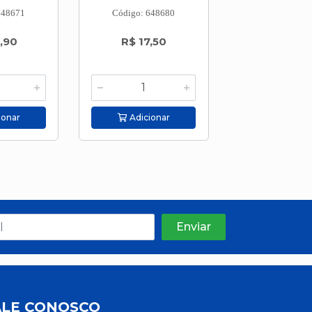
648671
Código: 648680
Código: 648
,90
R$ 17,50
R$ 22,9
ionar
Adicionar
Adicion
ALE CONOSCO