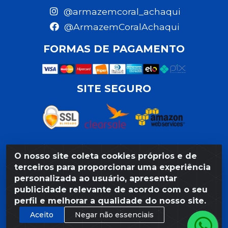
@armazemcoral_achaqui
@ArmazemCoralAchaqui
FORMAS DE PAGAMENTO
SITE SEGURO
O nosso site coleta cookies próprios e de
Razão Social: Armazém Coral LTDA - Rua da Praia,
terceiros para proporcionar uma experiência
103 - São José - Recife/PE - CEP 50020-550 -
personalizada ao usuário, apresentar
CNPJ 11.623.188/0027-80
publicidade relevante de acordo com o seu
perfil e melhorar a qualidade do nosso site.
Aceito
Negar não essenciais