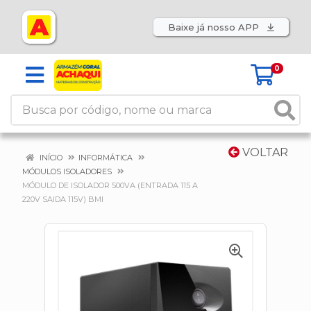
Baixe já nosso APP
0
VOLTAR
INÍCIO
INFORMÁTICA
MÓDULOS ISOLADORES
MÓDULO DE ISOLADOR 500VA (ENTRADA 115 A
220V SAIDA 115V) BMI