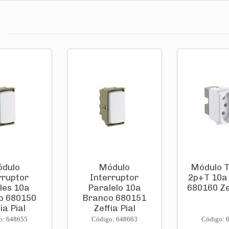
dulo
Módulo
Módulo 
rruptor
Interruptor
2p+T 10a
les 10a
Paralelo 10a
680160 Zef
o 680150
Branco 680151
ia Pial
Zeffia Pial
o: 648655
Código: 648663
Código: 