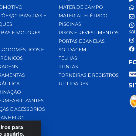
OMOTIVO
MATER.DE CAMPO
CÕES/CUBAS/PIAS E
MATERIAL ELÉTRICO
QUES
PISCINAS
Sáb
BAS E MOTORES
PISOS E REVESTIMENTOS
PORTAS E JANELAS
TRODOMÉSTICOS E
SOLDAGEM
TRÔNICOS
TELHAS
F
RAGENS
TINTAS
RAMENTAS
TORNEIRAS E REGISTROS
RÁULICA
UTILIDADES
S
MINAÇÃO
ERMEABILIZANTES
ÇAS E ACESSÓRIOS
BANHEIRO
iros para
 usuário,