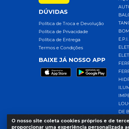
AUT
DÚVIDAS
BAL
TAN
Política de Troca e Devolução
BOM
Política de Privacidade
E.P.I.
Política de Entrega
ELE
Termos e Condições
ELE
BAIXE JÁ NOSSO APP
FER
FER
HID
ILU
IMP
LOU
DE 
O nosso site coleta cookies próprios e de terce
proporcionar uma experiência personalizada ao