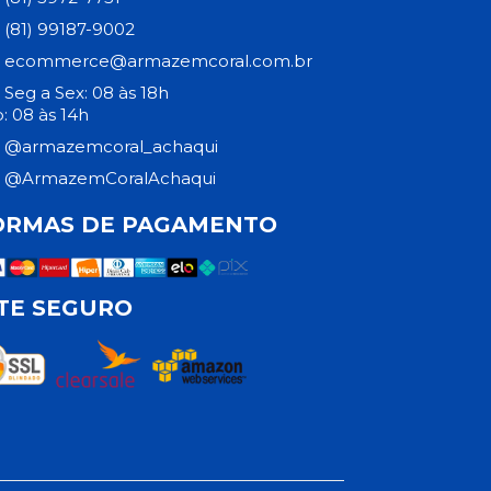
(81) 99187-9002
ecommerce@armazemcoral.com.br
Seg a Sex: 08 às 18h
: 08 às 14h
@armazemcoral_achaqui
@ArmazemCoralAchaqui
ORMAS DE PAGAMENTO
ITE SEGURO