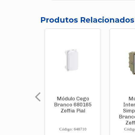
Produtos Relacionados
Módulo Cego
Mó
Branco 680165
Inte
Zeffia Pial
Simp
Branc
Zeff
Código: 648710
Códig