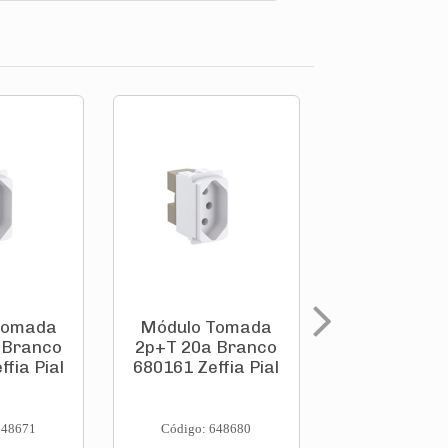
Tomada
Módulo Tomada
Módulo To
 Branco
2p+T 20a Branco
Telefone 
fia Pial
680161 Zeffia Pial
Branco 68
Zeffia Pi
648671
Código: 648680
Código: 648