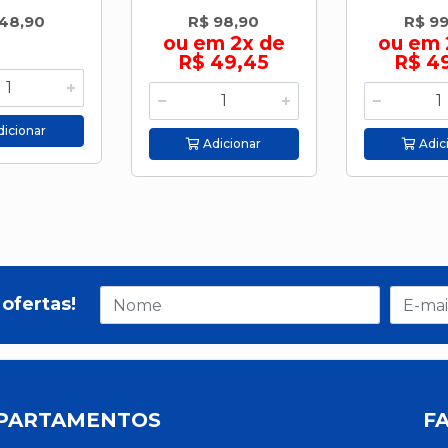
48,90
R$ 98,90
R$ 99
ou em 2x de
ou em 
R$ 49,45
R$ 4
icionar
Adicionar
Adic
ofertas!
PARTAMENTOS
F