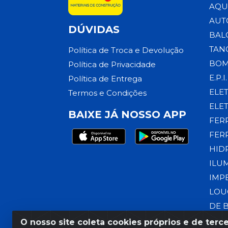
AQU
AUT
DÚVIDAS
BAL
TAN
Política de Troca e Devolução
BOM
Política de Privacidade
E.P.I.
Política de Entrega
ELE
Termos e Condições
ELE
BAIXE JÁ NOSSO APP
FER
FER
HID
ILU
IMP
LOU
DE 
O nosso site coleta cookies próprios e de terce