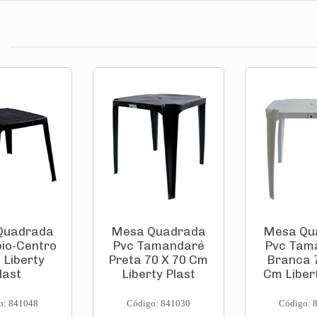
Quadrada
Mesa Quadrada
Mesa Qu
io-Centro
Pvc Tamandaré
Pvc Tam
 Liberty
Preta 70 X 70 Cm
Branca 
last
Liberty Plast
Cm Libert
o: 841048
Código: 841030
Código: 