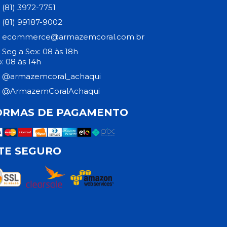
(81) 3972-7751
(81) 99187-9002
ecommerce@armazemcoral.com.br
Seg a Sex: 08 às 18h
: 08 às 14h
@armazemcoral_achaqui
@ArmazemCoralAchaqui
ORMAS DE PAGAMENTO
ITE SEGURO