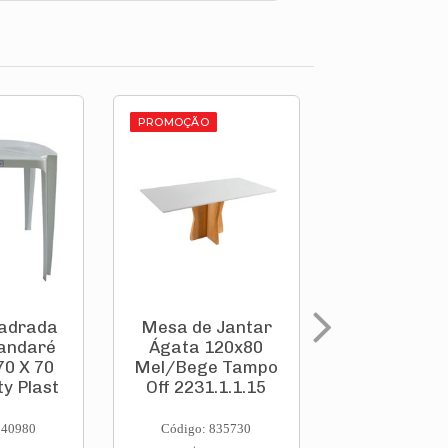
PROMOÇÃO
adrada
Mesa de Jantar
Mesa de J
andaré
Ágata 120x80
Madeira 1
70 X 70
Mel/Bege Tampo
Mel/Bege 
y Plast
Off 2231.1.1.15
Off White 5.
840980
Código: 835730
Código: 835