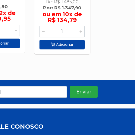
De: R$ 1.485,00
,90
R$ 1.485
Por: R$ 1.347,90
2x de
ou em 10
ou em 10x de
9,95
R$ 148
R$ 134,79
ionar
Adicion
Adicionar
ALE CONOSCO