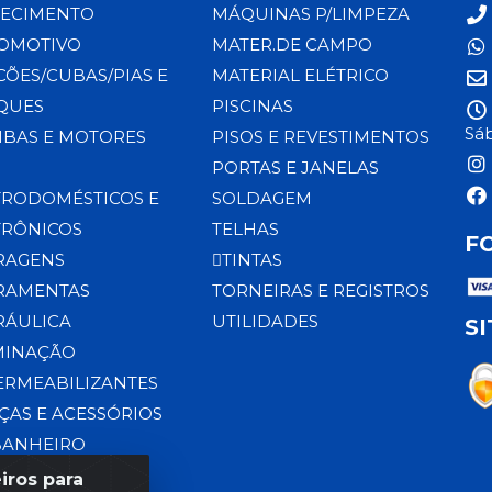
ECIMENTO
MÁQUINAS P/LIMPEZA
OMOTIVO
MATER.DE CAMPO
CÕES/CUBAS/PIAS E
MATERIAL ELÉTRICO
QUES
PISCINAS
Sáb
BAS E MOTORES
PISOS E REVESTIMENTOS
PORTAS E JANELAS
TRODOMÉSTICOS E
SOLDAGEM
TRÔNICOS
TELHAS
F
RAGENS
TINTAS
RAMENTAS
TORNEIRAS E REGISTROS
RÁULICA
UTILIDADES
S
MINAÇÃO
ERMEABILIZANTES
ÇAS E ACESSÓRIOS
BANHEIRO
iros para