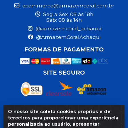
ecommerce@armazemcoral.com.br
Seg a Sex: 08 às 18h
Sáb: 08 às 14h
@armazemcoral_achaqui
@ArmazemCoralAchaqui
FORMAS DE PAGAMENTO
SITE SEGURO
O nosso site coleta cookies próprios e de
Razão Social: Armazém Coral LTDA - Rua da Praia, 103 -
terceiros para proporcionar uma experiência
São José - Recife/PE - CEP 50020-550 - CNPJ
personalizada ao usuário, apresentar
11.623.188/0027-80