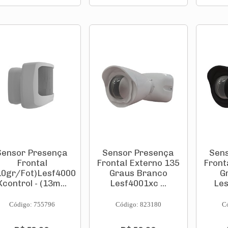
Sensor Presença
Sensor Presença
Sen
Frontal
Frontal Externo 135
Front
10gr/Fot)Lesf4000
Graus Branco
G
Xcontrol - (13m...
Lesf4001xc ...
Les
Código: 755796
Código: 823180
C