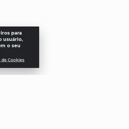
iros para
 usuário,
om o seu
s de Cookies