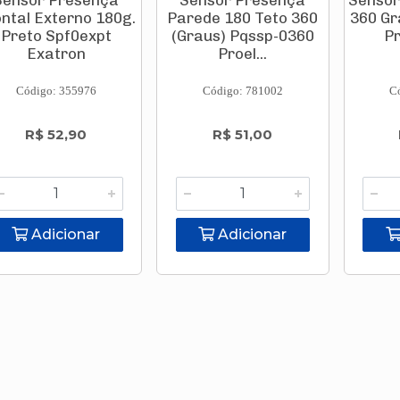
Sensor Presença
Sensor Presença
Sensor
ntal Externo 180g.
Parede 180 Teto 360
360 Gr
Preto Spf0expt
(Graus) Pqssp-0360
Pr
Exatron
Proel...
Código: 355976
Código: 781002
C
R$ 52,90
R$ 51,00
Adicionar
Adicionar