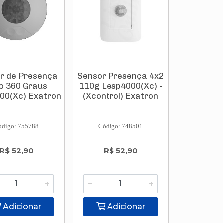
r de Presença
Sensor Presença 4x2
o 360 Graus
110g Lesp4000(Xc) -
00(Xc) Exatron
(Xcontrol) Exatron
ódigo: 755788
Código: 748501
R$ 52,90
R$ 52,90
Adicionar
Adicionar