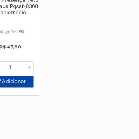
 Presença Teto
aus Pqsst-0360
oeletronic
ódigo: 780995
R$ 47,80
Adicionar