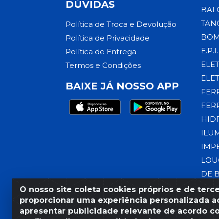
DÚVIDAS
BAL
TAN
Política de Troca e Devolução
BOM
Política de Privacidade
E.P.I.
Política de Entrega
ELE
Termos e Condições
ELE
BAIXE JÁ NOSSO APP
FER
FER
HID
ILU
IMP
LOU
DE 
O nosso site coleta cookies próprios e de terce
proporcionar uma experiência personalizada ao
apresentar publicidade relevante de acordo c
Razão Social: Armazém Coral