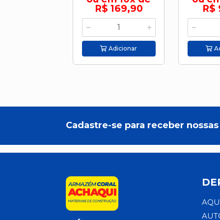
R$ 169,90
R$ 
Adicionar
Ad
Cadastre-se para receber nossas 
DE
AQU
AUT