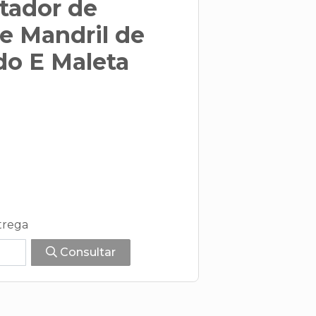
itador de
e Mandril de
do E Maleta
trega
Consultar