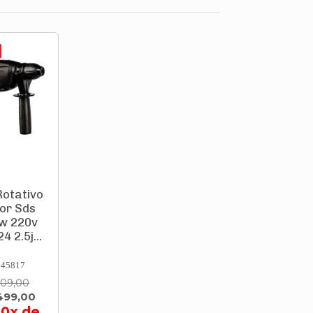
otativo
or Sds
0w 220v
 2.5j...
845817
609,00
499,00
10x de