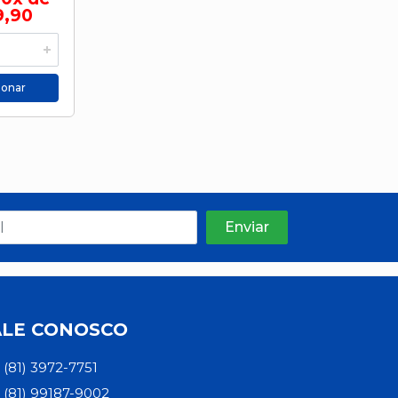
9,90
ionar
ALE CONOSCO
(81) 3972-7751
(81) 99187-9002