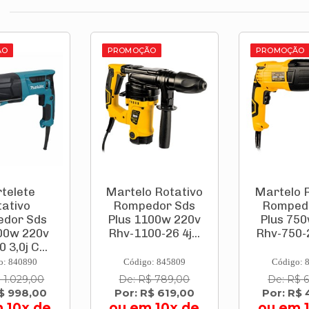
ÃO
PROMOÇÃO
PROMOÇÃO
telete
Martelo Rotativo
Martelo R
tativo
Rompedor Sds
Romped
dor Sds
Plus 1100w 220v
Plus 75
00w 220v
Rhv-1100-26 4j...
Rhv-750-24
 3,0j C...
o: 840890
Código: 845809
Código: 
 1.029,00
De: R$ 789,00
De: R$ 
R$ 998,00
Por: R$ 619,00
Por: R$ 
 10x de
ou em 10x de
ou em 