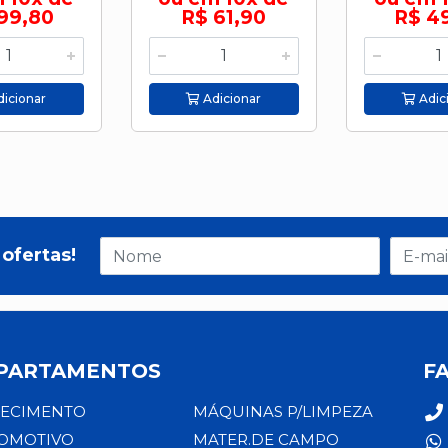
99,80
R$ 61,90
R$ 4
icionar
Adicionar
Adic
ofertas!
PARTAMENTOS
F
ECIMENTO
MÁQUINAS P/LIMPEZA
OMOTIVO
MATER.DE CAMPO