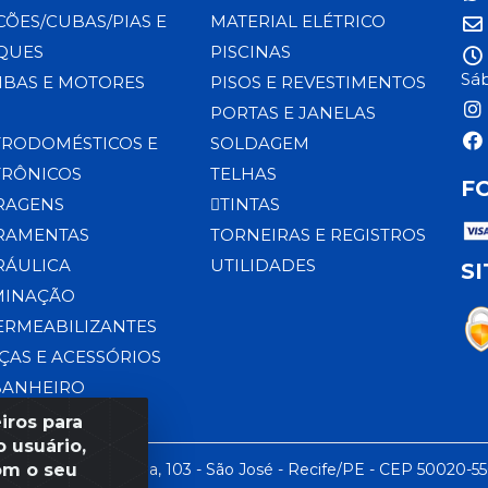
CÕES/CUBAS/PIAS E
MATERIAL ELÉTRICO
QUES
PISCINAS
Sáb
BAS E MOTORES
PISOS E REVESTIMENTOS
PORTAS E JANELAS
TRODOMÉSTICOS E
SOLDAGEM
TRÔNICOS
TELHAS
F
RAGENS
TINTAS
RAMENTAS
TORNEIRAS E REGISTROS
RÁULICA
UTILIDADES
S
MINAÇÃO
ERMEABILIZANTES
ÇAS E ACESSÓRIOS
BANHEIRO
iros para
 usuário,
om o seu
 LTDA - Rua da Praia, 103 - São José - Recife/PE - CEP 50020-5