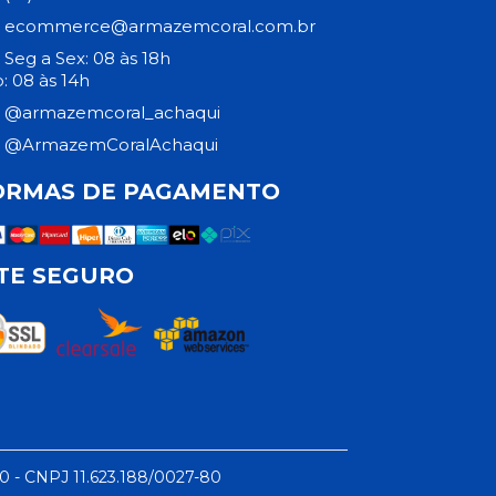
ecommerce@armazemcoral.com.br
Seg a Sex: 08 às 18h
: 08 às 14h
@armazemcoral_achaqui
@ArmazemCoralAchaqui
ORMAS DE PAGAMENTO
ITE SEGURO
50 - CNPJ 11.623.188/0027-80