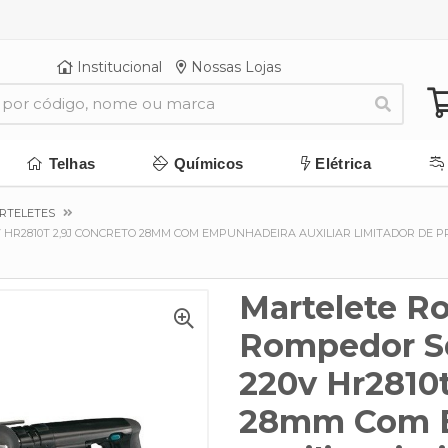
Institucional
Nossas Lojas
Telhas
Químicos
Elétrica
RTELETES
 HR2810T 2,9J CONCRETO 28MM COM EMPUNHADEIRA AUXILIAR LIMITADOR DE 
Martelete Ro
Rompedor S
220v Hr2810t
28mm Com 