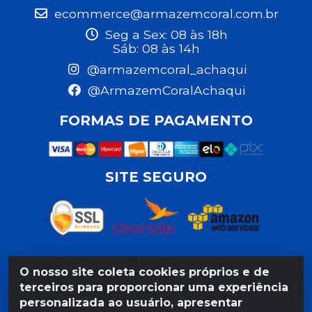
ecommerce@armazemcoral.com.br
Seg a Sex: 08 às 18h
Sáb: 08 às 14h
@armazemcoral_achaqui
@ArmazemCoralAchaqui
FORMAS DE PAGAMENTO
SITE SEGURO
O nosso site coleta cookies próprios e de
Razão Social: Armazém Coral LTDA - Rua da Praia, 103 -
terceiros para proporcionar uma experiência
São José - Recife/PE - CEP 50020-550 - CNPJ
personalizada ao usuário, apresentar
11.623.188/0027-80