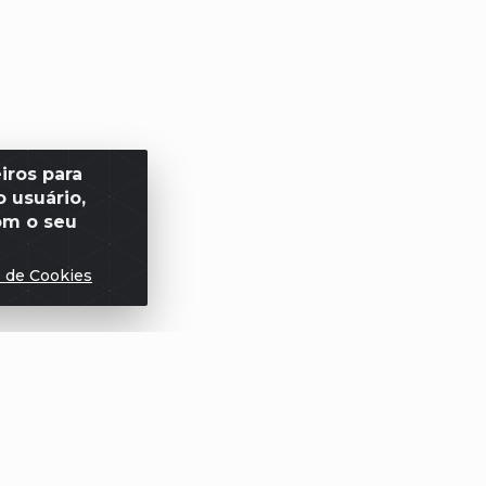
iros para
 usuário,
om o seu
s de Cookies