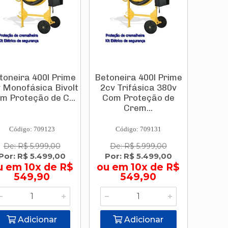
toneira 400l Prime
Betoneira 400l Prime
 Monofásica Bivolt
2cv Trifásica 380v
m Proteção de C...
Com Proteção de
Crem...
Código: 709123
Código: 709131
De: R$ 5.999,00
De: R$ 5.999,00
Por: R$ 5.499,00
Por: R$ 5.499,00
u em 10x de R$
ou em 10x de R$
549,90
549,90
Adicionar
Adicionar