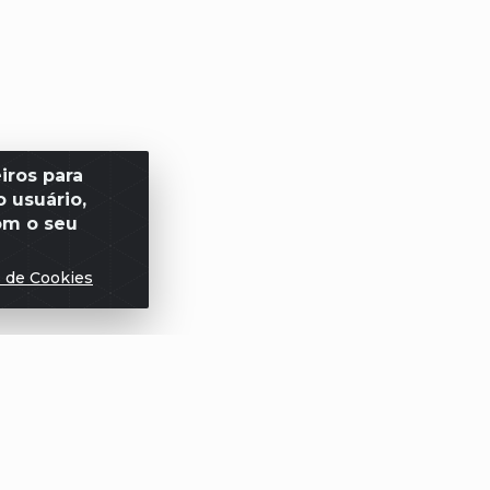
iros para
 usuário,
om o seu
s de Cookies